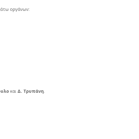
ακάτω οργάνων:
ουλο
και
Δ. Τρυπάνη
.