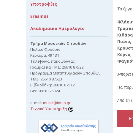
Υποτροφίες
Τα έργα
Erasmus
Φλάουτ
Ακαδημαϊκό Ημερολόγιο
Τρομπέ
Κιθάρα
Πιάνο, 
Τμήμα Μουσικών Σπουδών
Κρουστ
Παλαιό Φρούριο
Κόρνο,
Κέρκυρα, 49 131
Φαγκό
Τηλέφωνα επικοινωνίας:
Γραμματεία ΤΜΣ: 26610 87522
Πρόγραμμα Μεταπτυχιακών Σπουδών
Μπορεί 
ΤΜΣ: 26610 87523
Βιβλιοθήκη: 26610 87512
Για περ
Fax: 26610 26024
Από τη 
e-mail:
music@ionio.gr
Τεχνική Υποστήριξη
Ε