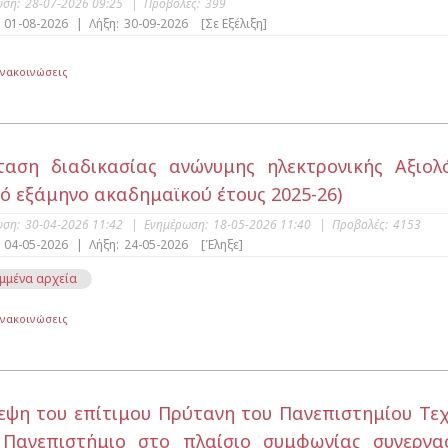
υση:
28-07-2026 09:25
|
Προβολές:
399
01-08-2026
|
Λήξη:
30-09-2026
[Σε Εξέλιξη]
Ανακοινώσεις
αση διαδικασίας ανώνυμης ηλεκτρονικής Αξιο
νό εξάμηνο ακαδημαϊκού έτους 2025-26)
υση:
30-04-2026 11:42
|
Ενημέρωση:
18-05-2026 11:40
|
Προβολές:
4153
04-05-2026
|
Λήξη:
24-05-2026
[Έληξε]
μμένα αρχεία
Ανακοινώσεις
εψη του επίτιμου Πρύτανη του Πανεπιστημίου Τεχνώ
 Πανεπιστήμιο στο πλαίσιο συμφωνίας συνεργασ