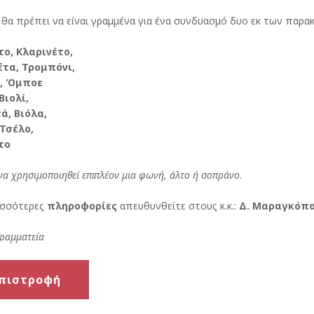
 θα πρέπει να είναι γραμμένα για ένα συνδυασμό δυο εκ των παρ
ο, Κλαρινέτο,
τα, Τρομπόνι,
, Όμποε
Βιολί,
ά, Βιόλα,
 Τσέλο,
το
να χρησιμοποιηθεί επιπλέον μια φωνή, άλτο ή σοπράνο
.
ισσότερες
πληροφορίες
απευθυνθείτε στους κ.κ.:
Δ. Μαραγκόπ
Γραμματεία
πιστροφή