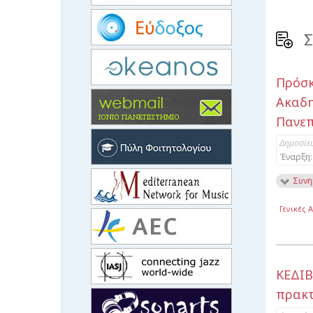
Σ
Πρόσ
Ακαδ
Πανεπ
Δημοσίε
Έναρξη:
Συνη
Γενικές 
ΚΕΔΙΒ
πρακτ