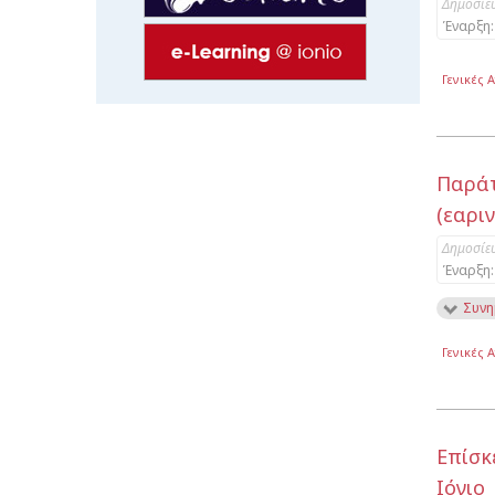
Δημοσίε
Έναρξη:
Γενικές 
Παράτ
(εαρι
Δημοσίε
Έναρξη:
Συνη
Γενικές 
Επίσκ
Ιόνιο