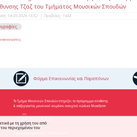
θυνσης Τζαζ του Τμήματος Μουσικών Σπουδών
υση:
14-05-2026 13:52
|
Προβολές:
1848
γραφίες
Ανακοινώσεις
Φόρμα Επικοινωνίας και Παραπόνων
Το Τμήμα Μουσικών Σπουδών στηρίζει το πρόγραμμα σύνθεσης
& επεξεργασίας μουσικού κειμένου ανοιχτού κώδικα MuseScore
ετικά με τη χρήση του από
η του περιεχομένου του
Σχεδιασμός λογότυπου: Simona Sarchi