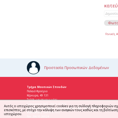
κατεύ
Δημοσίε
Φωτο
Γενικές 
Προστασία Προσωπικών Δεδομένων
Τμήμα Μουσικών Σπουδών
Παλαιό Φρούριο
Κέρκυρα, 49 131
Τηλέφωνα επικοινωνίας:
Γραμματεία ΤΜΣ: 26610 87522
Αυτός ο ιστοχώρος χρησιμοποιεί cookies για τη συλλογή πληροφοριών σχ
Πρόγραμμα Μεταπτυχιακών Σπουδών ΤΜΣ: 26610 87523
επισκέπτες, με στόχο την κάλυψη των αναγκών τους καθώς και τη βελτίωσ
Βιβλιοθήκη: 26610 87512
ιστοχώρου.
Fax: 26610 26024