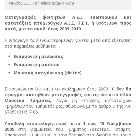
Mέγεθος: 35.5 KB :: Τύπος: Kείμενο Word
Μετεγγραφές φοιτητών Α.Ε.Ι. εσωτερικού και
κατατάξεις πτυχιούχων Α.Ε.Ι, Τ.Ε.Ι. ή ισότιμων προς
αυτά, για το ακαδ. έτος 2009-2010
Η εισαγωγή των ενδιαφερομένων γίνεται μετά από εξετάσεις
στα παρακάτω μαθήματα:
Εναρμόνιση μελωδίας
Εναρμόνιση μπάσου
Μουσική υπαγόρευση (dictée)
Επισημαίνεται ότι κατά το ακαδημαϊκό έτος 2009-10
δεν θα
πραγματοποιηθούν μετεγγραφές φοιτητών από άλλα
Μουσικά Τμήματα
, λόγω μη ύπαρξης αντίστοιχων
Τμημάτων του Τμήματός μας, σύμφωνα με το άρθρο 3 της Υ.Α.
67859/Β1/5-7-06.
Υποβολή δικαιολογητικών: από 1 έως 15 Νοεμβρίου
2009
στη Γραμματεία του Τμήματος (Δευτέρα, Τετάρτη,
Παρασκευή 11.00-13.00 ή ταχυδρομικά στη διεύθυνση: Ιόνιο