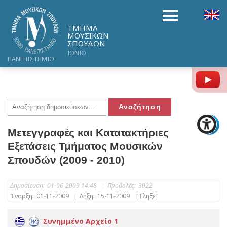
ΤΜΗΜΑ
ΜΟΥΣΙΚΩΝ
ΣΠΟΥΔΩΝ
ΙΟΝΙΟ
ΠΑΝΕΠΙΣΤΗΜΙΟ
Y
Μετεγγραφές και Κατατακτήριες
Εξετάσεις Τμήματος Μουσικών
Σπουδών (2009 - 2010)
Δημοσίευση:
01-06-2009 14:48
|
Προβολές:
3022
Έναρξη:
01-11-2009
|
Λήξη:
15-11-2009
[Έληξε]
Συνημμένο Αρχείο 1