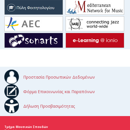
Προστασία Προσωπικών Δεδομένων
Φόρμα Επικοινωνίας και Παραπόνων
Δήλωση Προσβασιμότητας
Τμήμα Μουσικών Σπουδών