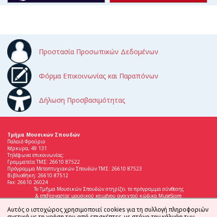
Προστασία Προσωπικών Δεδομένων
Φόρμα Επικοινωνίας και Παραπόνων
Δήλωση Προσβασιμότητας
Τμήμα Μουσικών Σπουδών
Παλαιό Φρούριο
Κέρκυρα, 49 131
Τηλέφωνα επικοινωνίας:
Γραμματεία ΤΜΣ: 26610 87522
Πρόγραμμα Μεταπτυχιακών Σπουδών ΤΜΣ: 26610 87523
Βιβλιοθήκη: 26610 87512
Fax: 26610 26024
Το Τμήμα Μουσικών Σπουδών στηρίζει το πρόγραμμα σύνθεσης
& επεξεργασίας μουσικού κειμένου ανοιχτού κώδικα MuseScore
Αυτός ο ιστοχώρος χρησιμοποιεί cookies για τη συλλογή πληροφοριών
σχετικά με τη χρήση του από επισκέπτες, με στόχο την κάλυψη των