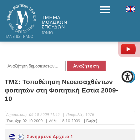
ΤΜΗΜΑ
ΜΟΥΣΙΚΩΝ
ΣΠΟΥΔΩΝ
ΙΟΝΙΟ
ΠΑΝΕΠΙΣΤΗΜΙΟ
Y
ΤΜΣ: Τοποθέτηση Νεοεισαχθέντων
φοιτητών στη Φοιτητική Εστία 2009-
10
Δημοσίευση:
06-10-2009 11:49
|
Προβολές:
1076
Έναρξη:
02-10-2009
|
Λήξη:
18-10-2009
[Έληξε]
Συνημμένο Αρχείο 1