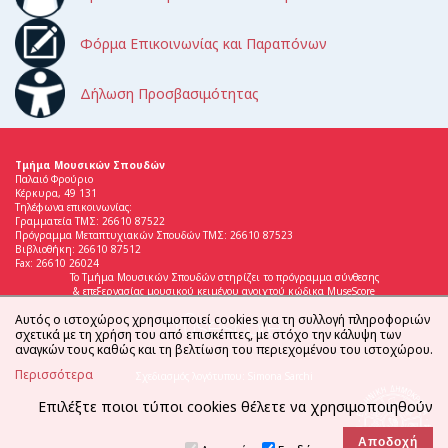
Φόρμα Επικοινωνίας και Παραπόνων
Δήλωση Προσβασιμότητας
Τμήμα Μουσικών Σπουδών
Παλαιό Φρούριο
Κέρκυρα, 49 131
Τηλέφωνα επικοινωνίας:
Γραμματεία ΤΜΣ: 26610 87522
Πρόγραμμα Μεταπτυχιακών Σπουδών ΤΜΣ: 26610 87523
Βιβλιοθήκη: 26610 87512
Fax: 26610 26024
Το Τμήμα Μουσικών Σπουδών στηρίζει το πρόγραμμα σύνθεσης
& επεξεργασίας μουσικού κειμένου ανοιχτού κώδικα MuseScore
Αυτός ο ιστοχώρος χρησιμοποιεί cookies για τη συλλογή πληροφοριών
σχετικά με τη χρήση του από επισκέπτες, με στόχο την κάλυψη των
αναγκών τους καθώς και τη βελτίωση του περιεχομένου του ιστοχώρου.
Περισσότερα
Σχεδιασμός λογότυπου: Simona Sarchi
Επιλέξτε ποιοι τύποι cookies θέλετε να χρησιμοποιηθούν