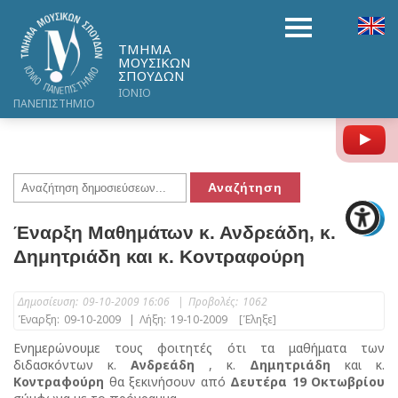
ΤΜΗΜΑ
ΜΟΥΣΙΚΩΝ
ΣΠΟΥΔΩΝ
ΙΟΝΙΟ
ΠΑΝΕΠΙΣΤΗΜΙΟ
Y
Έναρξη Μαθημάτων κ. Ανδρεάδη, κ.
Δημητριάδη και κ. Κοντραφούρη
Δημοσίευση:
09-10-2009 16:06
|
Προβολές:
1062
Έναρξη:
09-10-2009
|
Λήξη:
19-10-2009
[Έληξε]
Ενημερώνουμε τους φοιτητές ότι τα μαθήματα των
διδασκόντων κ.
Ανδρεάδη
, κ.
Δημητριάδη
και κ.
Κοντραφούρη
θα ξεκινήσουν από
Δευτέρα 19 Οκτωβρίου