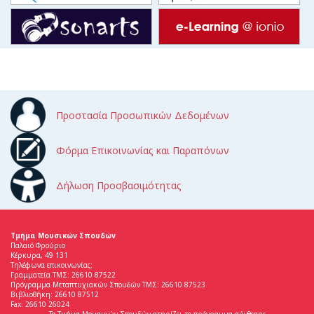
Προστασία Προσωπικών Δεδομένων
Φόρμα Επικοινωνίας και Παραπόνων
Δήλωση Προσβασιμότητας
Τμήμα Μουσικών Σπουδών
Παλαιό Φρούριο
Κέρκυρα, 49 131
Τηλέφωνα επικοινωνίας:
Γραμματεία ΤΜΣ: 26610 87522
Πρόγραμμα Μεταπτυχιακών Σπουδών ΤΜΣ: 26610 87523
Βιβλιοθήκη: 26610 87512
Fax: 26610 26024