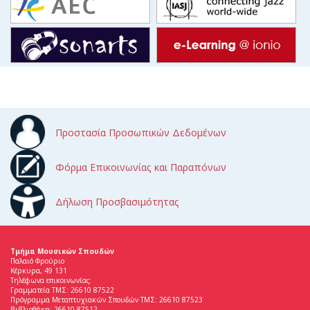
Προστασία Προσωπικών Δεδομένων
Φόρμα Επικοινωνίας και Παραπόνων
Δήλωση Προσβασιμότητας
Τμήμα Μουσικών Σπουδών
Παλαιό Φρούριο
Κέρκυρα, 49 131
Τηλέφωνα επικοινωνίας:
Γραμματεία ΤΜΣ: 26610 87522
Πρόγραμμα Μεταπτυχιακών Σπουδών ΤΜΣ: 26610 87523
Βιβλιοθήκη: 26610 87512