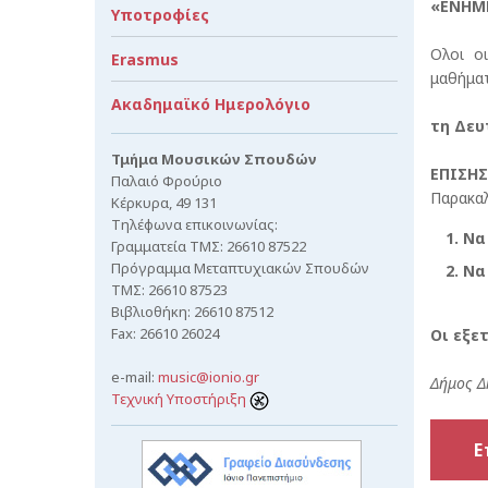
«ΕΝΗΜ
Υποτροφίες
Ολοι ο
Erasmus
μαθήματ
Ακαδημαϊκό Ημερολόγιο
τη Δευ
Τμήμα Μουσικών Σπουδών
ΕΠΙΣΗΣ
Παλαιό Φρούριο
Παρακαλ
Κέρκυρα, 49 131
Τηλέφωνα επικοινωνίας:
Να
Γραμματεία ΤΜΣ: 26610 87522
Πρόγραμμα Μεταπτυχιακών Σπουδών
Να
ΤΜΣ: 26610 87523
Βιβλιοθήκη: 26610 87512
Fax: 26610 26024
Οι εξε
e-mail:
music@ionio.gr
Δήμος Δ
Τεχνική Υποστήριξη
Ε