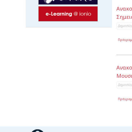
Ανακ
Σημει
Δημοσίε
Πρόγρα
Ανακο
Μουσι
Δημοσίε
Πρόγρα