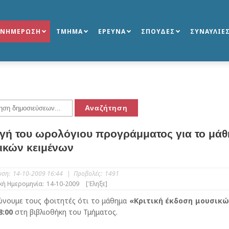
ΕΝΗΜΕΡΩΣΗ
ΤΜΗΜΑ
ΕΡΕΥΝΑ
ΣΠΟΥΔΕΣ
ΣΥΝΑΥΛΙΕ
γή του ωρολόγιου προγράμματος για το μάθ
ικών κειμένων
υση:
14-10-2009 16:44
|
Προβολές:
1491
κή Ημερομηνία:
14-10-2009
[Έληξε]
ώνουμε τους φοιτητές ότι το μάθημα
«Κριτική έκδοση μουσικώ
8:00
στη βιβλιοθήκη του Τμήματος.