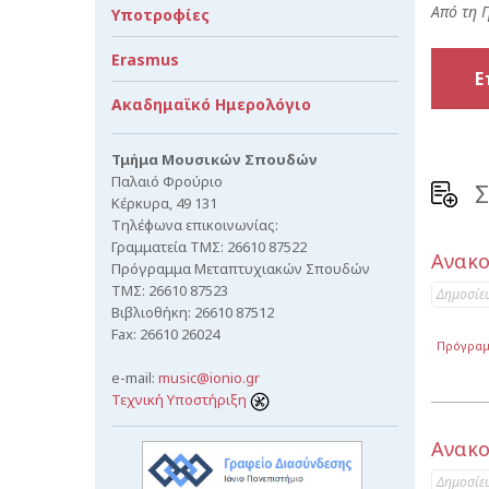
Από τη 
Υποτροφίες
Erasmus
Ε
Ακαδημαϊκό Ημερολόγιο
Τμήμα Μουσικών Σπουδών
Παλαιό Φρούριο
Σ
Κέρκυρα, 49 131
Τηλέφωνα επικοινωνίας:
Γραμματεία ΤΜΣ: 26610 87522
Ανακο
Πρόγραμμα Μεταπτυχιακών Σπουδών
ΤΜΣ: 26610 87523
Δημοσίε
Βιβλιοθήκη: 26610 87512
Fax: 26610 26024
Πρόγρα
e-mail:
music@ionio.gr
Τεχνική Υποστήριξη
Ανακο
Δημοσίε