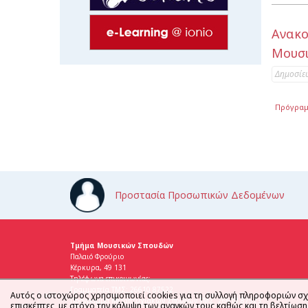
Ανακο
Μουσι
Δημοσίε
Πρόγρα
Προστασία Προσωπικών Δεδομένων
Τμήμα Μουσικών Σπουδών
Παλαιό Φρούριο
Κέρκυρα, 49 131
Τηλέφωνα επικοινωνίας:
Γραμματεία ΤΜΣ: 26610 87522
Αυτός ο ιστοχώρος χρησιμοποιεί cookies για τη συλλογή πληροφοριών σχ
Πρόγραμμα Μεταπτυχιακών Σπουδών ΤΜΣ: 26610 87523
επισκέπτες, με στόχο την κάλυψη των αναγκών τους καθώς και τη βελτίωσ