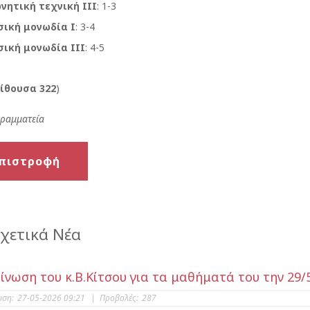
νητική τεχνική ΙΙΙ
: 1-3
σική μονωδία Ι
: 3-4
σική μονωδία ΙΙΙ
: 4-5
ίθουσα 322
)
γραμματεία
πιστροφή
χετικά Νέα
ίνωση του κ.Β.Κίτσου για τα μαθήματά του την 29/
υση:
27-05-2026 09:21
|
Προβολές:
287