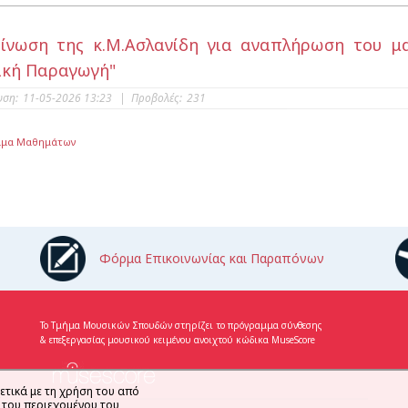
ίνωση της κ.Μ.Ασλανίδη για αναπλήρωση του μα
κή Παραγωγή"
υση:
11-05-2026 13:23
|
Προβολές:
231
μμα Μαθημάτων
Φόρμα Επικοινωνίας και Παραπόνων
Το Τμήμα Μουσικών Σπουδών στηρίζει το πρόγραμμα σύνθεσης
& επεξεργασίας μουσικού κειμένου ανοιχτού κώδικα MuseScore
ετικά με τη χρήση του από
η του περιεχομένου του