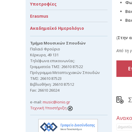
Φω
Υποτροφίες
Βα
Erasmus
Βα
Ακαδημαϊκό Ημερολόγιο
(
Στην α
Τμήμα Μουσικών Σπουδών
Παλαιό Φρούριο
Από τη 
Κέρκυρα, 49 131
Τηλέφωνα επικοινωνίας:
Γραμματεία ΤΜΣ: 26610 87522
Ε
Πρόγραμμα Μεταπτυχιακών Σπουδών
ΤΜΣ: 26610 87523
Βιβλιοθήκη: 26610 87512
Fax: 26610 26024
Σ
e-mail:
music@ionio.gr
Τεχνική Υποστήριξη
Ανακο
Δημοσίε