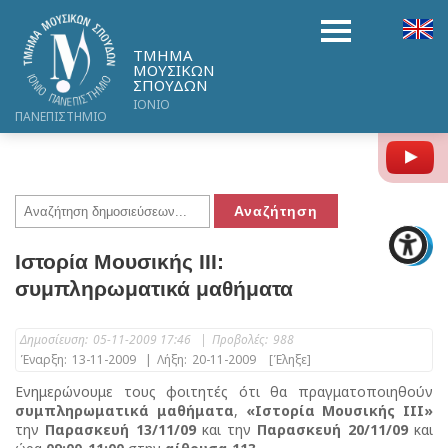
ΤΜΗΜΑ
ΜΟΥΣΙΚΩΝ
ΣΠΟΥΔΩΝ
ΙΟΝΙΟ
ΠΑΝΕΠΙΣΤΗΜΙΟ
Y
Ιστορία Μουσικής ΙΙΙ:
συμπληρωματικά μαθήματα
Δημοσίευση:
05-11-2009 17:46
|
Προβολές:
988
Έναρξη:
13-11-2009
|
Λήξη:
20-11-2009
[Έληξε]
Ενημερώνουμε τους φοιτητές ότι θα πραγματοποιηθούν
συμπληρωματικά μαθήματα
,
«Ιστορία Μουσικής ΙΙΙ»
την
Παρασκευή 13/11/09
και την
Παρασκευή 20/11/09
και