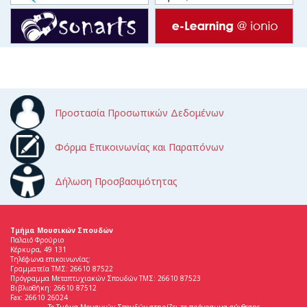
Προστασία Προσωπικών Δεδομένων
Φόρμα Επικοινωνίας και Παραπόνων
Δήλωση Προσβασιμότητας
Τμήμα Μουσικών Σπουδών
Παλαιό Φρούριο
Κέρκυρα, 49 131
Τηλέφωνα επικοινωνίας:
Γραμματεία ΤΜΣ: 26610 87522
Πρόγραμμα Μεταπτυχιακών Σπουδών ΤΜΣ: 26610 87523
Βιβλιοθήκη: 26610 87512
Fax: 26610 26024