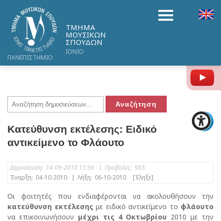
ΤΜΗΜΑ
ΜΟΥΣΙΚΩΝ
ΣΠΟΥΔΩΝ
ΙΟΝΙΟ
ΠΑΝΕΠΙΣΤΗΜΙΟ
Y
Κατεύθυνση εκτέλεσης: Eιδικό
αντικείμενο το Φλάουτο
Δημοσίευση:
14-09-2010 13:56
|
Προβολές:
965
Έναρξη:
04-10-2010
|
Λήξη:
06-10-2010
[Έληξε]
Οι φοιτητές που ενδιαφέρονται να ακολουθήσουν την
κατεύθυνση εκτέλεσης
με ειδικό αντικείμενο το
φλάουτο
να επικοινωνήσουν
μέχρι τις 4 Οκτωβρίου
2010 με την