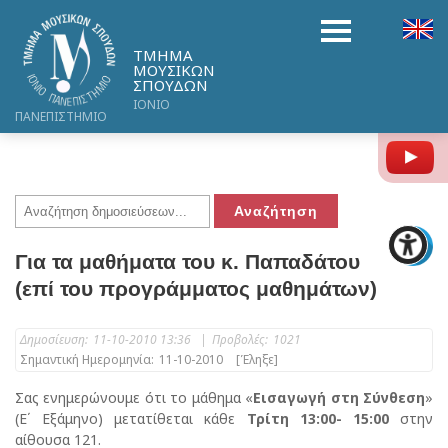
ΤΜΗΜΑ
ΜΟΥΣΙΚΩΝ
ΣΠΟΥΔΩΝ
ΙΟΝΙΟ
ΠΑΝΕΠΙΣΤΗΜΙΟ
Y
Για τα μαθήματα του κ. Παπαδάτου
(επί του προγράμματος μαθημάτων)
Δημοσίευση:
11-10-2010 13:36
|
Προβολές:
1021
Σημαντική Ημερομηνία:
11-10-2010
[Έληξε]
Σας ενημερώνουμε ότι το μάθημα «
Εισαγωγή στη Σύνθεση
»
(Ε΄ Εξάμηνο) μετατίθεται κάθε
Τρίτη 13:00- 15:00
στην
αίθουσα 121.