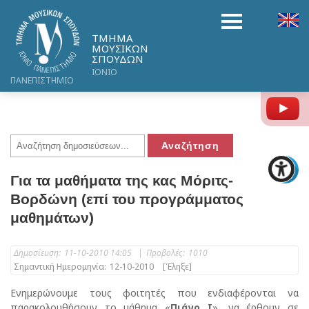
ΤΜΗΜΑ
ΜΟΥΣΙΚΩΝ
ΣΠΟΥΔΩΝ
ΙΟΝΙΟ
ΠΑΝΕΠΙΣΤΗΜΙΟ
Y
Για τα μαθήματα της κας Μόριτς-
Βορδώνη (επί του προγράμματος
μαθημάτων)
Δημοσίευση:
11-10-2010 14:05
|
Προβολές:
1010
Σημαντική Ημερομηνία:
12-10-2010
[Έληξε]
Ενημερώνουμε τους φοιτητές που ενδιαφέρονται να
παρακολουθήσουν το μάθημα «
Πιάνο Ι
», να έρθουν σε