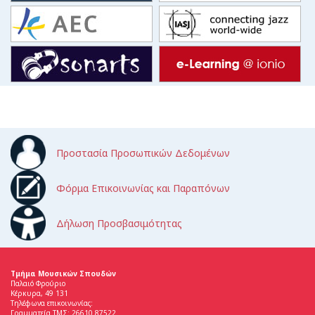
Προστασία Προσωπικών Δεδομένων
Φόρμα Επικοινωνίας και Παραπόνων
Δήλωση Προσβασιμότητας
Τμήμα Μουσικών Σπουδών
Παλαιό Φρούριο
Κέρκυρα, 49 131
Τηλέφωνα επικοινωνίας:
Γραμματεία ΤΜΣ: 26610 87522