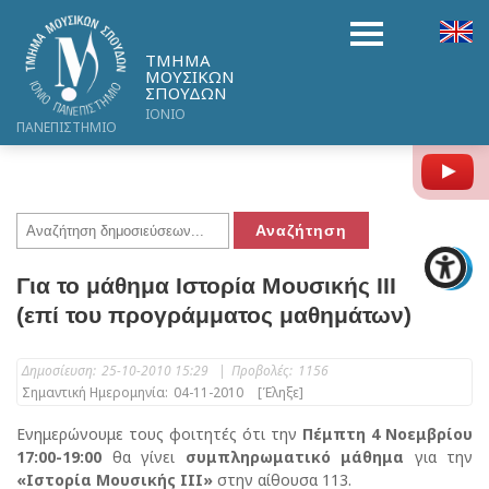
ΤΜΗΜΑ
ΜΟΥΣΙΚΩΝ
ΣΠΟΥΔΩΝ
ΙΟΝΙΟ
ΠΑΝΕΠΙΣΤΗΜΙΟ
Y
Για το μάθημα Ιστορία Μουσικής ΙΙΙ
(επί του προγράμματος μαθημάτων)
Δημοσίευση:
25-10-2010 15:29
|
Προβολές:
1156
Σημαντική Ημερομηνία:
04-11-2010
[Έληξε]
Ενημερώνουμε τους φοιτητές ότι την
Πέμπτη 4 Νοεμβρίου
17:00-19:00
θα γίνει
συμπληρωματικό μάθημα
για την
«Ιστορία Μουσικής ΙΙΙ»
στην αίθουσα 113.