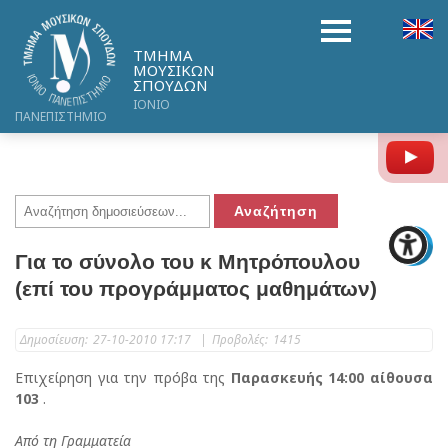
ΤΜΗΜΑ
ΜΟΥΣΙΚΩΝ
ΣΠΟΥΔΩΝ
ΙΟΝΙΟ
ΠΑΝΕΠΙΣΤΗΜΙΟ
Y
Για το σύνολο του κ Μητρόπουλου
(επί του προγράμματος μαθημάτων)
Δημοσίευση:
27-10-2010 17:17
|
Προβολές:
1415
Επιχείρηση για την πρόβα της
Παρασκευής 14:00 αίθουσα
103
.
Από τη Γραμματεία