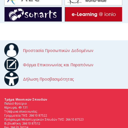
Προστασία Προσωπικών Δεδομένων
Φόρμα Επικοινωνίας και Παραπόνων
Δήλωση Προσβασιμότητας
Τμήμα Μουσικών Σπουδών
Παλαιό Φρούριο
Κέρκυρα, 49 131
Τηλέφωνα επικοινωνίας:
Γραμματεία ΤΜΣ: 26610 87522
Πρόγραμμα Μεταπτυχιακών Σπουδών ΤΜΣ: 26610 87523
Βιβλιοθήκη: 26610 87512
Fax: 26610 26024