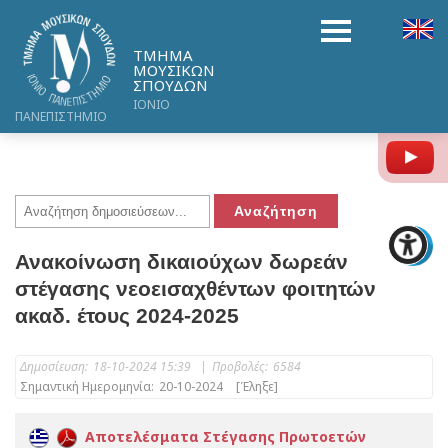
ΤΜΗΜΑ
ΜΟΥΣΙΚΩΝ
ΣΠΟΥΔΩΝ
ΙΟΝΙΟ
ΠΑΝΕΠΙΣΤΗΜΙΟ
Y
Ανακοίνωση δικαιούχων δωρεάν
στέγασης νεοεισαχθέντων φοιτητών
ακαδ. έτους 2024-2025
Δημοσίευση:
18-10-2024 15:39
|
Προβολές:
6584
Σημαντική Ημερομηνία:
20-10-2024
[Έληξε]
Αποτελέσματα Στέγασης Πρωτοετών