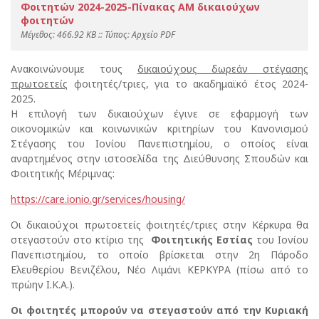
Φοιτητών 2024-2025-Πίνακας ΑΜ δικαιούχων
φοιτητών
Mέγεθος: 466.92 KB :: Τύπος: Αρχείο PDF
Ανακοινώνουμε τους
δικαιούχους δωρεάν στέγασης
πρωτοετείς
φοιτητές/τριες, για το ακαδημαϊκό έτος 2024-
2025.
Η επιλογή των δικαιούχων έγινε σε εφαρμογή των
οικονομικών και κοινωνικών κριτηρίων του Κανονισμού
Στέγασης του Ιονίου Πανεπιστημίου, ο οποίος είναι
αναρτημένος στην ιστοσελίδα της Διεύθυνσης Σπουδών και
Φοιτητικής Μέριμνας:
https://care.ionio.gr/services/housing/
Οι δικαιούχοι πρωτοετείς φοιτητές/τριες στην Κέρκυρα θα
στεγαστούν στο κτίριο της
Φοιτητικής Εστίας
του Ιονίου
Πανεπιστημίου, το οποίο βρίσκεται στην 2η Πάροδο
Ελευθερίου Βενιζέλου, Νέο Λιμάνι ΚΕΡΚΥΡΑ (πίσω από το
πρώην Ι.Κ.Α.).
Οι φοιτητές μπορούν να στεγαστούν
από
την Κυριακή