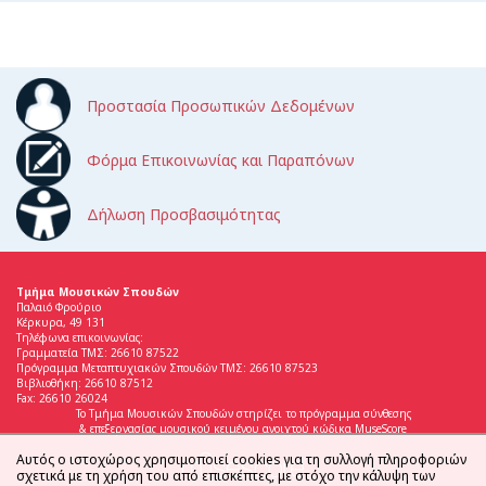
Προστασία Προσωπικών Δεδομένων
Φόρμα Επικοινωνίας και Παραπόνων
Δήλωση Προσβασιμότητας
Τμήμα Μουσικών Σπουδών
Παλαιό Φρούριο
Κέρκυρα, 49 131
Τηλέφωνα επικοινωνίας:
Γραμματεία ΤΜΣ: 26610 87522
Πρόγραμμα Μεταπτυχιακών Σπουδών ΤΜΣ: 26610 87523
Βιβλιοθήκη: 26610 87512
Fax: 26610 26024
Το Τμήμα Μουσικών Σπουδών στηρίζει το πρόγραμμα σύνθεσης
& επεξεργασίας μουσικού κειμένου ανοιχτού κώδικα MuseScore
Αυτός ο ιστοχώρος χρησιμοποιεί cookies για τη συλλογή πληροφοριών
σχετικά με τη χρήση του από επισκέπτες, με στόχο την κάλυψη των