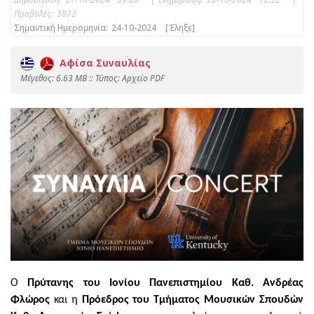
Προβολές:
3872
Σημαντική Ημερομηνία:
24-10-2024
[Έληξε]
Αφίσα Συναυλίας
Mέγεθος: 6.63 MB :: Τύπος: Αρχείο PDF
Ο
Πρύτανης του Ιονίου Πανεπιστημίου Καθ. Ανδρέας
Φλώρος
και η
Πρόεδρος του Τμήματος Μουσικών Σπουδών