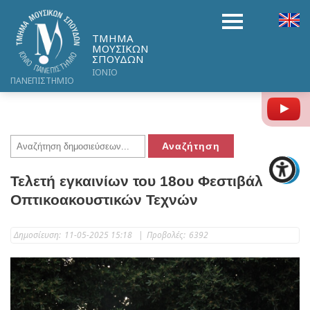
ΤΜΗΜΑ
ΜΟΥΣΙΚΩΝ
ΣΠΟΥΔΩΝ
ΙΟΝΙΟ
ΠΑΝΕΠΙΣΤΗΜΙΟ
Y
Τελετή εγκαινίων του 18ου Φεστιβάλ
Οπτικοακουστικών Τεχνών
Δημοσίευση:
11-05-2025 15:18
|
Προβολές:
6392