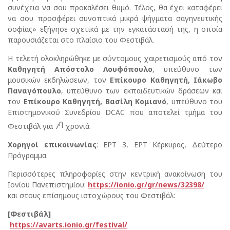
συνέχεια να σου προκαλέσει θυμό. Τέλος, θα έχει καταφέρει
να σου προσφέρει συνοπτικά μικρά ψήγματα σαγηνευτικής
σοφίας» εξήγησε σχετικά με την εγκατάστασή της, η οποία
παρουσιάζεται στο πλαίσιο του Φεστιβάλ.
Η τελετή ολοκληρώθηκε με σύντομους χαιρετισμούς από τον
Καθηγητή Απόστολο Λουφόπουλο
, υπεύθυνο των
μουσικών εκδηλώσεων, τον
Επίκουρο Καθηγητή, Ιάκωβο
Παναγόπουλο
, υπεύθυνο των εκπαιδευτικών δράσεων και
τον
Επίκουρο Καθηγητή, Βασίλη Κομιανό
, υπεύθυνο του
Επιστημονικού Συνεδρίου DCAC που αποτελεί τμήμα του
η
Φεστιβάλ για 7
χρονιά.
Χορηγοί επικοινωνίας
: ΕΡΤ 3, ΕΡΤ Κέρκυρας, Δεύτερο
Πρόγραμμα.
Περισσότερες πληροφορίες στην κεντρική ανακοίνωση του
Ιονίου Πανεπιστημίου:
https://ionio.gr/gr/news/32398/
και στους επίσημους ιστοχώρους του Φεστιβάλ:
[Φεστιβάλ]
https://
avarts.ionio.gr/festival
/