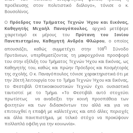
προέλευσης στον πολιτιστικό διάλογο», τόνισε ο κ.
Βουσολίνος.
Ο
Πρόεδρος του Τμήματος Τεχνών Ήχου και Εικόνας,
Καθηγητής Μιχαήλ Παναγόπουλος
, αρχικά μετέφερε
χαιρετισμό εκ μέρους του
Πρύτανη του Ιονίου
Πανεπιστημίου, Καθηγητή Ανδρέα Φλώρου
, ο οποίος
η
απουσιάζει, καθώς συμμετέχει στην 108
Σύνοδο
Πρυτάνεων, υπερθεματίζοντας τη μακροχρόνια προσφορά
του στην εξέλιξη του Τμήματος Τεχνών Ήχου και Εικόνας, ως
Καθηγητής του, καθώς και πρώην Πρόεδρος και Κοσμήτοράς
της σχολής. Ο κ. Παναγόπουλος τόνισε χαρακτηριστικά ότι με
την 20ετή λειτουργία του το Τμήμα Τεχνών Ήχου και Εικόνας,
το Φεστιβάλ Οπτικοακουστικών Τεχνών έχει ουσιαστικά
ταυτιστεί με το Τμήμα. «Το Φεστιβάλ αυτό στοχεύει
πρωτίστως να αναδείξει την κοινή προσπάθεια των
φοιτητών και των διδασκόντων του αλλά και για να
επιτευχθεί η επαφή με καλλιτέχνες και από άλλες περιοχές
και άλλα πανεπιστήμια, με τελικό στόχο να προκύψουν
πολλαπλά οφέλη για την κοινωνία».