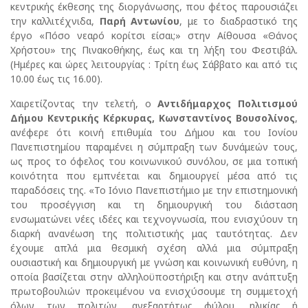
κεντρικής έκθεσης της διοργάνωσης, που φέτος παρουσιάζει
την καλλιτέχνιδα,
Παρή Αντωνίου
, με το διαδραστικό της
έργο «Πόσο νεαρό κορίτσι είσαι;» στην Αίθουσα «Θάνος
Χρήστου» της Πινακοθήκης, έως και τη λήξη του Φεστιβάλ.
(Ημέρες και ώρες λειτουργίας : Τρίτη έως Σάββατο και από τις
10.00 έως τις 16.00).
Χαιρετίζοντας την τελετή, ο
Αντιδήμαρχος Πολιτισμού
Δήμου Κεντρικής Κέρκυρας, Κωνσταντίνος Βουσολίνος
,
ανέφερε ότι κοινή επιθυμία του Δήμου και του Ιονίου
Πανεπιστημίου παραμένει η σύμπραξη των δυνάμεών τους,
ως προς το όφελος του κοινωνικού συνόλου, σε μια τοπική
κοινότητα που εμπνέεται και δημιουργεί μέσα από τις
παραδόσεις της. «Το Ιόνιο Πανεπιστήμιο με την επιστημονική
του προσέγγιση και τη δημιουργική του διάσταση
ενσωματώνει νέες ιδέες και τεχνογνωσία, που ενισχύουν τη
διαρκή ανανέωση της πολιτιστικής μας ταυτότητας. Δεν
έχουμε απλά μια θεσμική σχέση αλλά μια σύμπραξη
ουσιαστική και δημιουργική με γνώση και κοινωνική ευθύνη, η
οποία βασίζεται στην αλληλοϋποστήριξη και στην ανάπτυξη
πρωτοβουλιών προκειμένου να ενισχύσουμε τη συμμετοχή
όλων των πολιτών, ανεξαρτήτως φύλου, ηλικίας ή