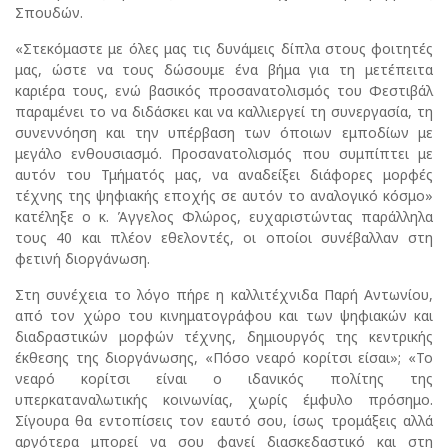
Σπουδών.
«Στεκόμαστε με όλες μας τις δυνάμεις δίπλα στους φοιτητές
μας, ώστε να τους δώσουμε ένα βήμα για τη μετέπειτα
καριέρα τους, ενώ βασικός προσανατολισμός του Φεστιβάλ
παραμένει το να διδάσκει και να καλλιεργεί τη συνεργασία, τη
συνεννόηση και την υπέρβαση των όποιων εμποδίων με
μεγάλο ενθουσιασμό. Προσανατολισμός που συμπίπτει με
αυτόν του Τμήματός μας, να αναδείξει διάφορες μορφές
τέχνης της ψηφιακής εποχής σε αυτόν το αναλογικό κόσμο»
κατέληξε ο κ. Άγγελος Φλώρος, ευχαριστώντας παράλληλα
τους 40 και πλέον εθελοντές, οι οποίοι συνέβαλλαν στη
φετινή διοργάνωση.
Στη συνέχεια το λόγο πήρε η καλλιτέχνιδα Παρή Αντωνίου,
από τον χώρο του κινηματογράφου και των ψηφιακών και
διαδραστικών μορφών τέχνης, δημιουργός της κεντρικής
έκθεσης της διοργάνωσης, «Πόσο νεαρό κορίτσι είσαι»; «Το
νεαρό κορίτσι είναι ο ιδανικός πολίτης της
υπερκαταναλωτικής κοινωνίας, χωρίς έμφυλο πρόσημο.
Σίγουρα θα εντοπίσεις τον εαυτό σου, ίσως τρομάξεις αλλά
αργότερα μπορεί να σου φανεί διασκεδαστικό και στη