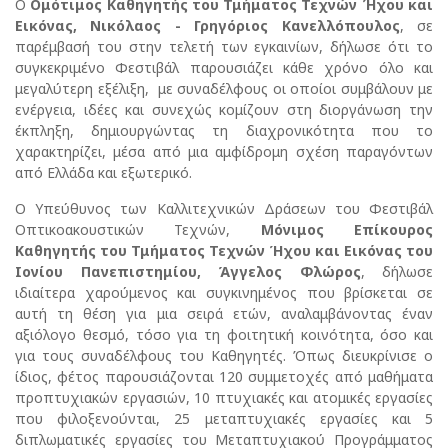
Ο
Ομότιμος Καθηγητής του Τμήματος Τεχνών Ήχου και
Εικόνας, Νικόλαος - Γρηγόριος Κανελλόπουλος
, σε
παρέμβασή του στην τελετή των εγκαινίων, δήλωσε ότι το
συγκεκριμένο Φεστιβάλ παρουσιάζει κάθε χρόνο όλο και
μεγαλύτερη εξέλιξη, με συναδέλφους οι οποίοι συμβάλουν με
ενέργεια, ιδέες και συνεχώς κομίζουν στη διοργάνωση την
έκπληξη, δημιουργώντας τη διαχρονικότητα που το
χαρακτηρίζει, μέσα από μια αμφίδρομη σχέση παραγόντων
από Ελλάδα και εξωτερικό.
Ο Υπεύθυνος των Καλλιτεχνικών Δράσεων του Φεστιβάλ
Οπτικοακουστικών Τεχνών,
Μόνιμος Επίκουρος
Καθηγητής του Τμήματος Τεχνών Ήχου και Εικόνας του
Ιονίου Πανεπιστημίου, Άγγελος Φλώρος
, δήλωσε
ιδιαίτερα χαρούμενος και συγκινημένος που βρίσκεται σε
αυτή τη θέση για μια σειρά ετών, αναλαμβάνοντας έναν
αξιόλογο θεσμό, τόσο για τη φοιτητική κοινότητα, όσο και
για τους συναδέλφους του Καθηγητές. Όπως διευκρίνισε ο
ίδιος, φέτος παρουσιάζονται 120 συμμετοχές από μαθήματα
προπτυχιακών εργασιών, 10 πτυχιακές και ατομικές εργασίες
που φιλοξενούνται, 25 μεταπτυχιακές εργασίες και 5
διπλωματικές εργασίες του Μεταπτυχιακού Προγράμματος