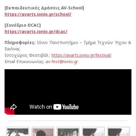
[Εκπαιδευτικές Δράσεις
AV-School]
https://avarts.ionio.gr/school/
[Συνέδριο
DCAC]
https://avarts.ionio.gr/dcac/
Πληροφορίες:
Ιόνιο Πανεπιστήμιο – Τμήμα Τεχνών Ήχου &
Εικόνας
Ιστοχώρος Φεστιβάλ :
https://
avarts.ionio.gr/festival
/
Email Επικοινωνίας:
av-fest@ionio.gr