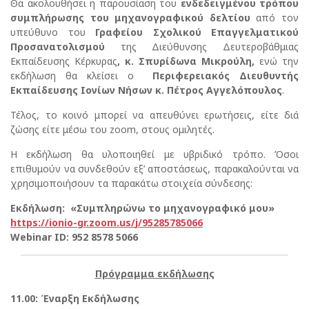
Θα ακολουθήσει η παρουσίαση του
ενδεδειγμένου τρόπου
συμπλήρωσης του μηχανογραφικού δελτίου
από τον
υπεύθυνο του
Γραφείου Σχολικού Επαγγελματικού
Προσανατολισμού
της Διεύθυνσης Δευτεροβάθμιας
Εκπαίδευσης Κέρκυρας
, κ. Σπυρίδωνα Μικρούλη,
ενώ την
εκδήλωση θα κλείσει ο
Περιφερειακός Διευθυντής
Εκπαίδευσης Ιονίων Νήσων κ. Πέτρος Αγγελόπουλος
.
Τέλος, το κοινό μπορεί να απευθύνει ερωτήσεις, είτε διά
ζώσης είτε μέσω του zoom, στους ομιλητές.
Η εκδήλωση θα υλοποιηθεί με υβριδικό τρόπο. Όσοι
επιθυμούν να συνδεθούν εξ’ αποστάσεως, παρακαλούνται να
χρησιμοποιήσουν τα παρακάτω στοιχεία σύνδεσης:
Εκδήλωση: «Συμπληρώνω το μηχανογραφικό μου»
https
://
ionio
-
gr
.
zoom
.
us
/
j
/95285785066
Webinar ID: 952 8578 5066
Πρόγραμμα εκδήλωσης
11.00: Έναρξη Εκδήλωσης