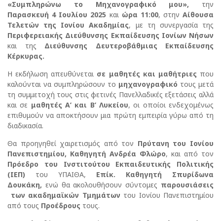
«Συμπληρώνω το Μηχανογραφικό μου»,
την
Παρασκευή 4 Ιουλίου 2025
και
ώρα 11:00
, στην
Αίθουσα
Τελετών της Ιονίου Ακαδημίας
, με τη συνεργασία της
Περιφερειακής Διεύθυνσης Εκπαίδευσης Ιονίων Νήσων
και της
Διεύθυνσης Δευτεροβάθμιας Εκπαίδευσης
Κέρκυρας.
Η εκδήλωση απευθύνεται
σε μαθητές και μαθήτριες
που
καλούνται να συμπληρώσουν το
μηχανογραφικό
τους μετά
τη συμμετοχή τους στις φετινές Πανελλαδικές εξετάσεις αλλά
και σε
μαθητές Α’ και Β’ Λυκείου
, οι οποίοι ενδεχομένως
επιθυμούν να αποκτήσουν μια πρώτη εμπειρία γύρω από τη
διαδικασία.
Θα προηγηθεί χαιρετισμός από τον
Πρύτανη του Ιονίου
Πανεπιστημίου, Καθηγητή Ανδρέα Φλώρο
, και από τον
Πρόεδρο του Ινστιτούτου Εκπαιδευτικής Πολιτικής
(ΙΕΠ)
του ΥΠΑΙΘΑ,
Επίκ. Καθηγητή Σπυρίδωνα
Δουκάκη,
ενώ θα ακολουθήσουν σύντομες
παρουσιάσεις
των ακαδημαϊκών Τμημάτων
του Ιονίου Πανεπιστημίου
από τους
Προέδρους
τους.