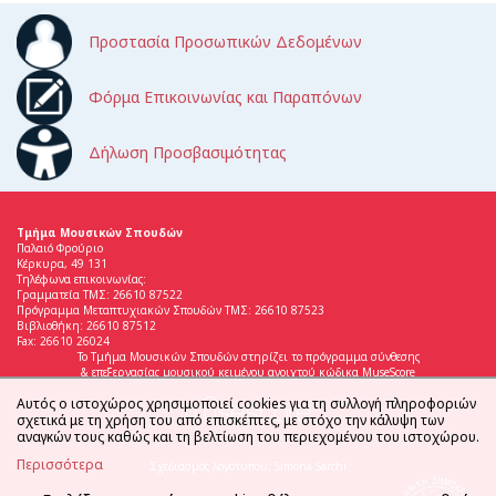
Προστασία Προσωπικών Δεδομένων
Φόρμα Επικοινωνίας και Παραπόνων
Δήλωση Προσβασιμότητας
Τμήμα Μουσικών Σπουδών
Παλαιό Φρούριο
Κέρκυρα, 49 131
Τηλέφωνα επικοινωνίας:
Γραμματεία ΤΜΣ: 26610 87522
Πρόγραμμα Μεταπτυχιακών Σπουδών ΤΜΣ: 26610 87523
Βιβλιοθήκη: 26610 87512
Fax: 26610 26024
Το Τμήμα Μουσικών Σπουδών στηρίζει το πρόγραμμα σύνθεσης
& επεξεργασίας μουσικού κειμένου ανοιχτού κώδικα MuseScore
Αυτός ο ιστοχώρος χρησιμοποιεί cookies για τη συλλογή πληροφοριών
σχετικά με τη χρήση του από επισκέπτες, με στόχο την κάλυψη των
αναγκών τους καθώς και τη βελτίωση του περιεχομένου του ιστοχώρου.
Περισσότερα
Σχεδιασμός λογότυπου: Simona Sarchi