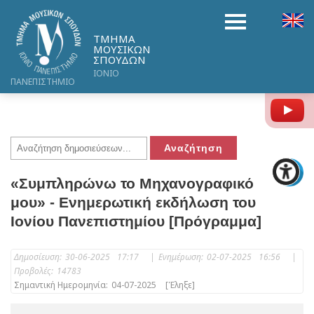
ΤΜΗΜΑ
ΜΟΥΣΙΚΩΝ
ΣΠΟΥΔΩΝ
ΙΟΝΙΟ
ΠΑΝΕΠΙΣΤΗΜΙΟ
Y
«Συμπληρώνω το Μηχανογραφικό
μου» - Ενημερωτική εκδήλωση του
Ιονίου Πανεπιστημίου [Πρόγραμμα]
Δημοσίευση:
30-06-2025 17:17
|
Ενημέρωση:
02-07-2025 16:56
|
Προβολές:
14783
Σημαντική Ημερομηνία:
04-07-2025
[Έληξε]