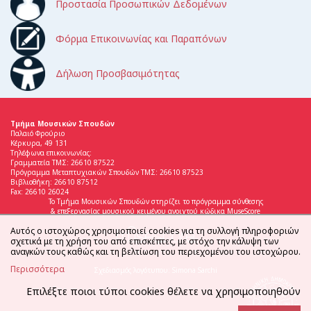
Προστασία Προσωπικών Δεδομένων
Φόρμα Επικοινωνίας και Παραπόνων
Δήλωση Προσβασιμότητας
Τμήμα Μουσικών Σπουδών
Παλαιό Φρούριο
Κέρκυρα, 49 131
Τηλέφωνα επικοινωνίας:
Γραμματεία ΤΜΣ: 26610 87522
Πρόγραμμα Μεταπτυχιακών Σπουδών ΤΜΣ: 26610 87523
Βιβλιοθήκη: 26610 87512
Fax: 26610 26024
Το Τμήμα Μουσικών Σπουδών στηρίζει το πρόγραμμα σύνθεσης
& επεξεργασίας μουσικού κειμένου ανοιχτού κώδικα MuseScore
Αυτός ο ιστοχώρος χρησιμοποιεί cookies για τη συλλογή πληροφοριών
σχετικά με τη χρήση του από επισκέπτες, με στόχο την κάλυψη των
αναγκών τους καθώς και τη βελτίωση του περιεχομένου του ιστοχώρου.
Περισσότερα
Σχεδιασμός λογότυπου: Simona Sarchi
Επιλέξτε ποιοι τύποι cookies θέλετε να χρησιμοποιηθούν