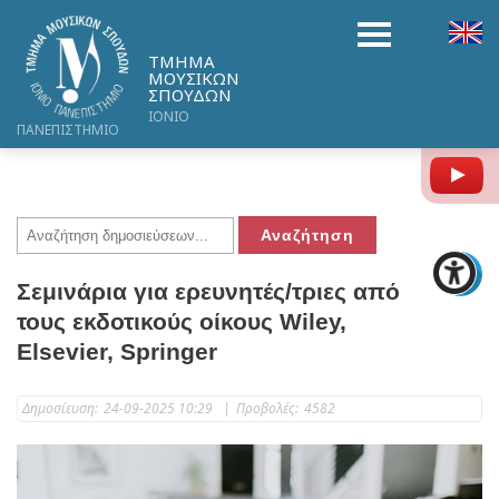
ΤΜΗΜΑ
ΜΟΥΣΙΚΩΝ
ΣΠΟΥΔΩΝ
ΙΟΝΙΟ
ΠΑΝΕΠΙΣΤΗΜΙΟ
Y
Σεμινάρια για ερευνητές/τριες από
τους εκδοτικούς οίκους Wiley,
Elsevier, Springer
Δημοσίευση:
24-09-2025 10:29
|
Προβολές:
4582