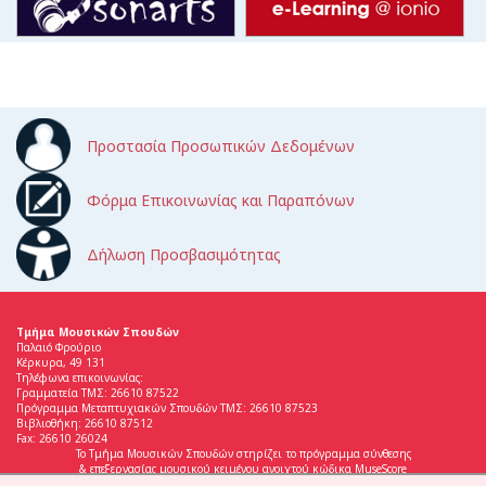
Προστασία Προσωπικών Δεδομένων
Φόρμα Επικοινωνίας και Παραπόνων
Δήλωση Προσβασιμότητας
Τμήμα Μουσικών Σπουδών
Παλαιό Φρούριο
Κέρκυρα, 49 131
Τηλέφωνα επικοινωνίας:
Γραμματεία ΤΜΣ: 26610 87522
Πρόγραμμα Μεταπτυχιακών Σπουδών ΤΜΣ: 26610 87523
Βιβλιοθήκη: 26610 87512
Fax: 26610 26024
Το Τμήμα Μουσικών Σπουδών στηρίζει το πρόγραμμα σύνθεσης
& επεξεργασίας μουσικού κειμένου ανοιχτού κώδικα MuseScore