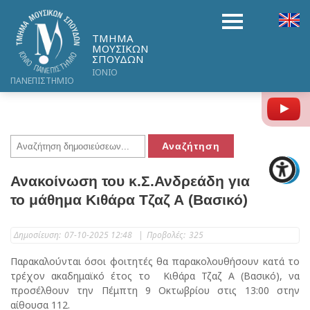
ΤΜΗΜΑ
ΜΟΥΣΙΚΩΝ
ΣΠΟΥΔΩΝ
ΙΟΝΙΟ
ΠΑΝΕΠΙΣΤΗΜΙΟ
Y
Ανακοίνωση του κ.Σ.Ανδρεάδη για
το μάθημα Κιθάρα Τζαζ Α (Βασικό)
Δημοσίευση:
07-10-2025 12:48
|
Προβολές:
325
Παρακαλούνται όσοι φοιτητές θα παρακολουθήσουν κατά το
τρέχον ακαδημαϊκό έτος το Κιθάρα Τζαζ Α (Βασικό), να
προσέλθουν την Πέμπτη 9 Οκτωβρίου στις 13:00 στην
αίθουσα 112.