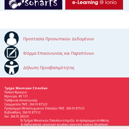
Προστασία Προσωπικών Δεδομένων
Φόρμα Επικοινωνίας και Παραπόνων
Δήλωση Προσβασιμότητας
Τμήμα Μουσικών Σπουδών
Παλαιό Φρούριο
Κέρκυρα, 49 131
Τηλέφωνα επικοινωνίας:
Γραμματεία ΤΜΣ: 26610 87522
Πρόγραμμα Μεταπτυχιακών Σπουδών ΤΜΣ: 26610 87523
Βιβλιοθήκη: 26610 87512
Fax: 26610 26024
Το Τμήμα Μουσικών Σπουδών στηρίζει το πρόγραμμα σύνθεσης
& επεξεργασίας μουσικού κειμένου ανοιχτού κώδικα MuseScore