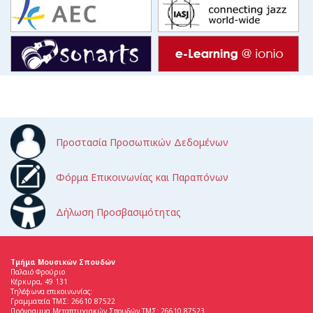
Προστασία Προσωπικών Δεδομένων
Φόρμα Επικοινωνίας και Παραπόνων
Δήλωση Προσβασιμότητας
Τμήμα Μουσικών Σπουδών
Παλαιό Φρούριο
Κέρκυρα, 49 131
Τηλέφωνα επικοινωνίας:
Γραμματεία ΤΜΣ: 26610 87522
Πρόγραμμα Μεταπτυχιακών Σπουδών ΤΜΣ: 26610 87523