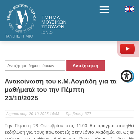
ΤΜΗΜΑ
ΜΟΥΣΙΚΩΝ
ΣΠΟΥΔΩΝ
ΙΟΝΙΟ
ΠΑΝΕΠΙΣΤΗΜΙΟ
Y
Ανακοίνωση του κ.Μ.Λογιάδη για τα
μαθήματά του την Πέμπτη
23/10/2025
Δημοσίευση:
20-10-2025 14:48
|
Προβολές:
377
Την Πέμπτη 23 Οκτωβρίου στις 11:00 θα πραγματοποιηθεί
εκδήλωση για τους πρωτοετείς στην Ιόνιο Ακαδημία και ως εκ
τούτου το μάθημα Ανάγνωση Παρτιτούρας Ι, δεν θα