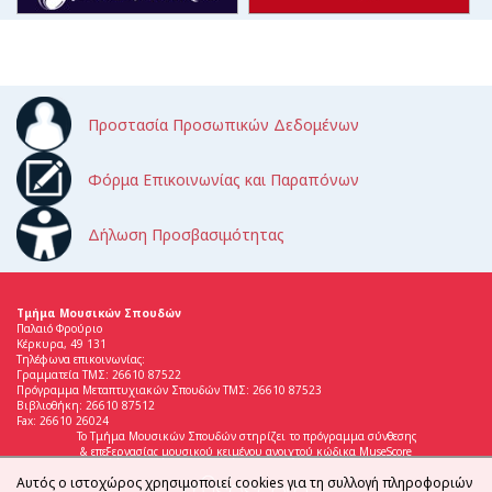
Προστασία Προσωπικών Δεδομένων
Φόρμα Επικοινωνίας και Παραπόνων
Δήλωση Προσβασιμότητας
Τμήμα Μουσικών Σπουδών
Παλαιό Φρούριο
Κέρκυρα, 49 131
Τηλέφωνα επικοινωνίας:
Γραμματεία ΤΜΣ: 26610 87522
Πρόγραμμα Μεταπτυχιακών Σπουδών ΤΜΣ: 26610 87523
Βιβλιοθήκη: 26610 87512
Fax: 26610 26024
Το Τμήμα Μουσικών Σπουδών στηρίζει το πρόγραμμα σύνθεσης
& επεξεργασίας μουσικού κειμένου ανοιχτού κώδικα MuseScore
Αυτός ο ιστοχώρος χρησιμοποιεί cookies για τη συλλογή πληροφοριών