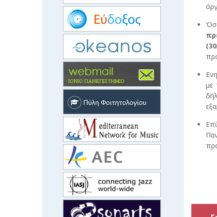
όρ
Όσο
πρ
(3
προ
Ενη
με 
δήλ
εξα
Επί
Πα
πρα
Α