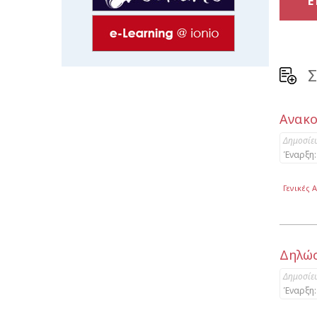
Ε
Σ
Ανακο
Δημοσίε
Έναρξη:
Γενικές 
Δηλώσ
Δημοσίε
Έναρξη: