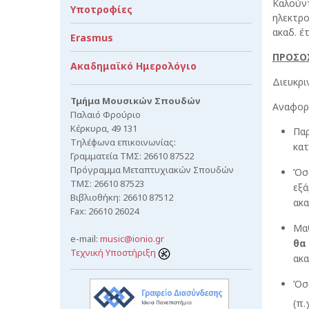
Καλούντ
Υποτροφίες
ηλεκτρο
ακαδ. έ
Erasmus
ΠΡΟΣΟ
Ακαδημαϊκό Ημερολόγιο
Διευκρι
Τμήμα Μουσικών Σπουδών
Αναφορι
Παλαιό Φρούριο
Κέρκυρα, 49 131
Πα
Τηλέφωνα επικοινωνίας:
κατ
Γραμματεία ΤΜΣ: 26610 87522
Πρόγραμμα Μεταπτυχιακών Σπουδών
Όσο
ΤΜΣ: 26610 87523
εξ
Βιβλιοθήκη: 26610 87512
ακα
Fax: 26610 26024
Μαθ
e-mail:
music@ionio.gr
θα
Τεχνική Υποστήριξη
ακα
Όσ
(π.