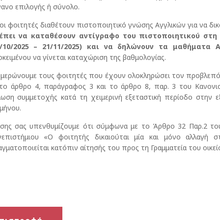
γανο επιλογής ή σύνολο.
ι φοιτητές διαθέτουν πιστοποιητικό γνώσης Αγγλικών για να δι
έπει να καταθέσουν αντίγραφο του πιστοποιητικού στη
0/10/2025 – 21/11/2025) και να δηλώνουν τα μαθήματα 
κειμένου να γίνεται καταχώριση της βαθμολογίας.
μερώνουμε τους φοιτητές που έχουν ολοκληρώσει τον προβλεπόμ
το άρθρο 4, παράγραφος 3 και το άρθρο 8, παρ. 3 του Κανον
ωση συμμετοχής κατά τη χειμερινή εξεταστική περίοδο στην ε
μήνου.
σης σας υπενθυμίζουμε ότι σύμφωνα με το Άρθρο 32 Παρ.2 του
νεπιστήμιου «Ο φοιτητής δικαιούται μία και μόνο αλλαγή 
γματοποιείται κατόπιν αίτησής του προς τη Γραμματεία του οικε
πό τη Γραμ