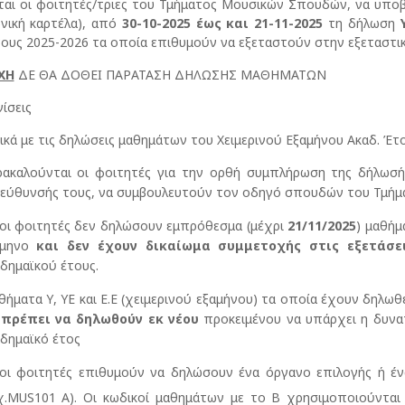
αι οι φοιτητές/τριες του Τμήματος Μουσικών Σπουδών, να υποβ
νική καρτέλα), από
30-10-2025 έως και 21-11-2025
τη δήλωση
τους 2025-2026 τα οποία επιθυμούν να εξεταστούν στην εξεταστι
ΧΗ
ΔΕ ΘΑ ΔΟΘΕΙ ΠΑΡΑΤΑΣΗ ΔΗΛΩΣΗΣ ΜΑΘΗΜΑΤΩΝ
νίσεις
κά με τις δηλώσεις μαθημάτων του Χειμερινού Εξαμήνου Ακαδ. Έτο
ρακαλούνται οι φοιτητές για την ορθή συμπλήρωση της δήλωσ
εύθυνσής τους, να συμβουλευτούν τον οδηγό σπουδών του Τμήμ
ι φοιτητές δεν δηλώσουν εμπρόθεσμα (μέχρι
21/11/2025
) μαθήμ
άμηνο
και δεν έχουν δικαίωμα συμμετοχής στις εξετάσε
δημαϊκού έτους.
ήματα Υ, ΥΕ και Ε.Ε (χειμερινού εξαμήνου) τα οποία έχουν δηλωθε
 πρέπει να δηλωθούν εκ νέου
προκειμένου να υπάρχει η δυνα
δημαϊκό έτος
οι φοιτητές επιθυμούν να δηλώσουν ένα όργανο επιλογής ή έ
χ.MUS101 A). Οι κωδικοί μαθημάτων με το Β χρησιμοποιούνται