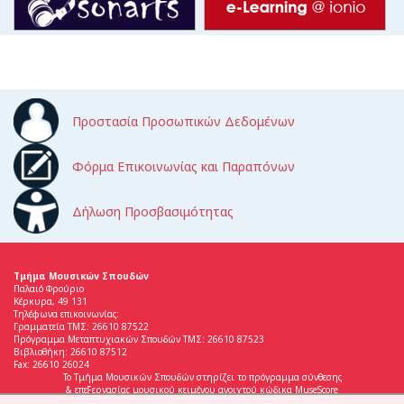
Προστασία Προσωπικών Δεδομένων
Φόρμα Επικοινωνίας και Παραπόνων
Δήλωση Προσβασιμότητας
Τμήμα Μουσικών Σπουδών
Παλαιό Φρούριο
Κέρκυρα, 49 131
Τηλέφωνα επικοινωνίας:
Γραμματεία ΤΜΣ: 26610 87522
Πρόγραμμα Μεταπτυχιακών Σπουδών ΤΜΣ: 26610 87523
Βιβλιοθήκη: 26610 87512
Fax: 26610 26024
Το Τμήμα Μουσικών Σπουδών στηρίζει το πρόγραμμα σύνθεσης
& επεξεργασίας μουσικού κειμένου ανοιχτού κώδικα MuseScore