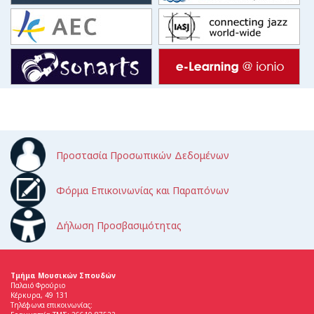
Προστασία Προσωπικών Δεδομένων
Φόρμα Επικοινωνίας και Παραπόνων
Δήλωση Προσβασιμότητας
Τμήμα Μουσικών Σπουδών
Παλαιό Φρούριο
Κέρκυρα, 49 131
Τηλέφωνα επικοινωνίας: