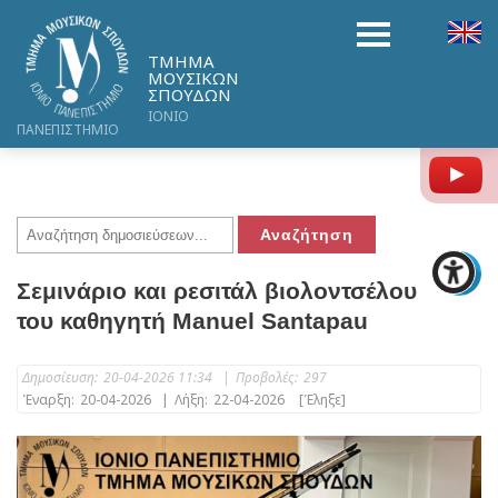
ΤΜΗΜΑ
ΜΟΥΣΙΚΩΝ
ΣΠΟΥΔΩΝ
ΙΟΝΙΟ
ΠΑΝΕΠΙΣΤΗΜΙΟ
Y
Σεμινάριο και ρεσιτάλ βιολοντσέλου
του καθηγητή Manuel Santapau
Δημοσίευση:
20-04-2026 11:34
|
Προβολές:
297
Έναρξη:
20-04-2026
|
Λήξη:
22-04-2026
[Έληξε]