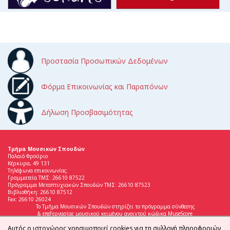
Προστασία Προσωπικών Δεδομένων
Φόρμα Επικοινωνίας και Παραπόνων
Δήλωση Προσβασιμότητας
Τμήμα Μουσικών Σπουδών
Παλαιό Φρούριο
Κέρκυρα, 49 131
Τηλέφωνα επικοινωνίας:
Γραμματεία ΤΜΣ: 26610 87522
Πρόγραμμα Μεταπτυχιακών Σπουδών ΤΜΣ: 26610 87523
Βιβλιοθήκη: 26610 87512
Fax: 26610 26024
Το Τμήμα Μουσικών Σπουδών στηρίζει το πρόγραμμα σύνθεσης
& επεξεργασίας μουσικού κειμένου ανοιχτού κώδικα MuseScore
Αυτός ο ιστοχώρος χρησιμοποιεί cookies για τη συλλογή πληροφοριών