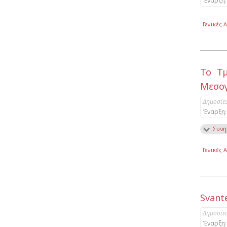
Έναρξη:
Γενικές 
Το Τμ
Μεσογ
Δημοσίε
Έναρξη:
Συνη
Γενικές 
Svante
Δημοσίε
Έναρξη: