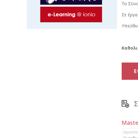
Το Σύν
Σε έργα
Υπεύθυ
Καθολι
Ε
Σ
Μaste
Δημοσίε