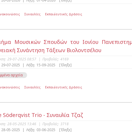
26-03-2026
|
Λήξη:
01-04-2026
[Έληξε]
Ανακοινώσεις
Συναυλίες
Εκπαιδευτικές Δράσεις
ήμα Μουσικών Σπουδών του Ιονίου Πανεπιστημ
ειακή Συνάντηση Τάξεων Βιολοντσέλου
υση:
29-07-2025 08:57
|
Προβολές:
4169
29-07-2025
|
Λήξη:
15-09-2025
[Έληξε]
μμένα αρχεία
Ανακοινώσεις
Συναυλίες
Εκπαιδευτικές Δράσεις
 Söderqvist Trio - Συναυλία Τζαζ
υση:
28-05-2025 13:46
|
Προβολές:
3718
28-05-2025
|
Λήξη:
03-06-2025
[Έληξε]