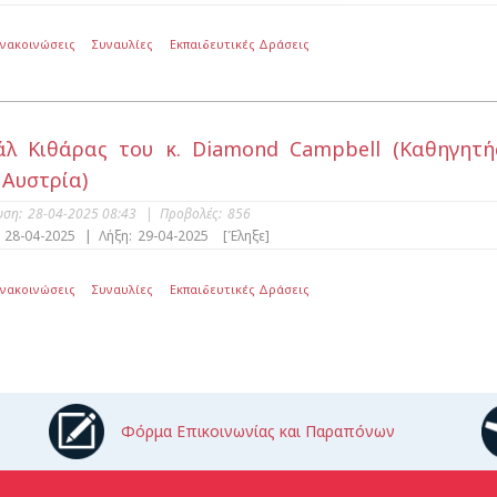
Ανακοινώσεις
Συναυλίες
Εκπαιδευτικές Δράσεις
άλ Κιθάρας του κ. Diamond Campbell (Καθηγητή
 Αυστρία)
υση:
28-04-2025 08:43
|
Προβολές:
856
28-04-2025
|
Λήξη:
29-04-2025
[Έληξε]
Ανακοινώσεις
Συναυλίες
Εκπαιδευτικές Δράσεις
Φόρμα Επικοινωνίας και Παραπόνων