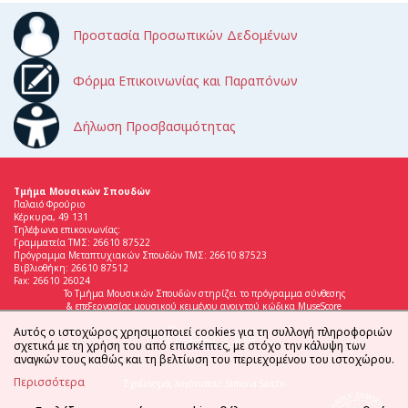
Προστασία Προσωπικών Δεδομένων
Φόρμα Επικοινωνίας και Παραπόνων
Δήλωση Προσβασιμότητας
Τμήμα Μουσικών Σπουδών
Παλαιό Φρούριο
Κέρκυρα, 49 131
Τηλέφωνα επικοινωνίας:
Γραμματεία ΤΜΣ: 26610 87522
Πρόγραμμα Μεταπτυχιακών Σπουδών ΤΜΣ: 26610 87523
Βιβλιοθήκη: 26610 87512
Fax: 26610 26024
Το Τμήμα Μουσικών Σπουδών στηρίζει το πρόγραμμα σύνθεσης
& επεξεργασίας μουσικού κειμένου ανοιχτού κώδικα MuseScore
Αυτός ο ιστοχώρος χρησιμοποιεί cookies για τη συλλογή πληροφοριών
σχετικά με τη χρήση του από επισκέπτες, με στόχο την κάλυψη των
αναγκών τους καθώς και τη βελτίωση του περιεχομένου του ιστοχώρου.
Περισσότερα
Σχεδιασμός λογότυπου: Simona Sarchi