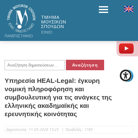
ΤΜΗΜΑ
ΜΟΥΣΙΚΩΝ
ΣΠΟΥΔΩΝ
ΙΟΝΙΟ
ΠΑΝΕΠΙΣΤΗΜΙΟ
Y
Υπηρεσία HEAL-Legal: έγκυρη
νομική πληροφόρηση και
συμβουλευτική για τις ανάγκες της
ελληνικής ακαδημαϊκής και
ερευνητικής κοινότητας
Δημοσίευση:
11-05-2026 15:25
|
Προβολές:
1789