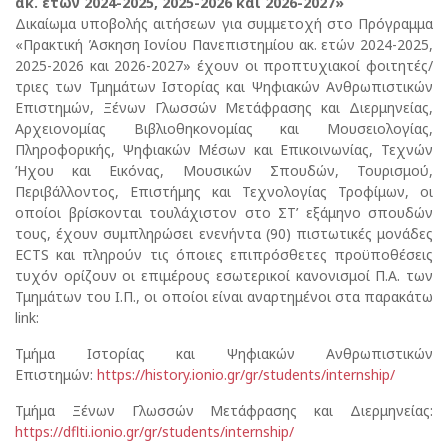
ακ. ετών 2024-2025, 2025-2026 και 2026-2027»
Δικαίωμα υποβολής αιτήσεων για συμμετοχή στο Πρόγραμμα
«Πρακτική Άσκηση Ιονίου Πανεπιστημίου ακ. ετών 2024-2025,
2025-2026 και 2026-2027» έχουν οι προπτυχιακοί φοιτητές/
τριες των Τμημάτων Ιστορίας και Ψηφιακών Ανθρωπιστικών
Επιστημών, Ξένων Γλωσσών Μετάφρασης και Διερμηνείας,
Αρχειονομίας Βιβλιοθηκονομίας και Μουσειολογίας,
Πληροφορικής, Ψηφιακών Μέσων και Επικοινωνίας, Τεχνών
Ήχου και Εικόνας, Μουσικών Σπουδών, Τουρισμού,
Περιβάλλοντος, Επιστήμης και Τεχνολογίας Τροφίμων, οι
οποίοι βρίσκονται τουλάχιστον στο ΣΤ’ εξάμηνο σπουδών
τους, έχουν συμπληρώσει ενενήντα (90) πιστωτικές μονάδες
ECTS και πληρούν τις όποιες επιπρόσθετες προϋποθέσεις
τυχόν ορίζουν οι επιμέρους εσωτερικοί κανονισμοί Π.Α. των
Τμημάτων του Ι.Π., οι οποίοι είναι αναρτημένοι στα παρακάτω
link:
Τμήμα Ιστορίας και Ψηφιακών Ανθρωπιστικών
Επιστημών:
https://history.ionio.gr/gr/students/internship/
Τμήμα Ξένων Γλωσσών Μετάφρασης και Διερμηνείας:
https://dflti.ionio.gr/gr/students/internship/