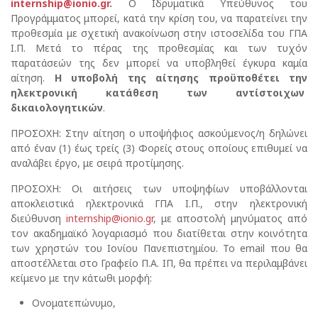
internship@ionio.gr
.
Ο Ιδρυματικά Υπεύθυνος του
Προγράμματος μπορεί, κατά την κρίση του, να παρατείνει την
προθεσμία με σχετική ανακοίνωση στην ιστοσελίδα του ΓΠΑ
Ι.Π. Μετά το πέρας της προθεσμίας και των τυχόν
παρατάσεών της δεν μπορεί να υποβληθεί έγκυρα καμία
αίτηση.
Η υποβολή της αίτησης προϋποθέτει την
ηλεκτρονική κατάθεση των αντίστοιχων
δικαιολογητικών
.
ΠΡΟΣΟΧΗ: Στην αίτηση ο υποψήφιος ασκούμενος/η δηλώνει
από έναν (1) έως τρείς (3) Φορείς στους οποίους επιθυμεί να
αναλάβει έργο, με σειρά προτίμησης.
ΠΡΟΣΟΧΗ: Οι αιτήσεις των υποψηφίων υποβάλλονται
αποκλειστικά ηλεκτρονικά ΓΠΑ Ι.Π., στην ηλεκτρονική
διεύθυνση
internship@ionio.gr
, με αποστολή μηνύματος από
τον ακαδημαϊκό λογαριασμό που διατίθεται στην κοινότητα
των χρηστών του Ιονίου Πανεπιστημίου. Το email που θα
αποστέλλεται στο Γραφείο Π.Α. ΙΠ, θα πρέπει να περιλαμβάνει
κείμενο με την κάτωθι μορφή:
Ονοματεπώνυμο,