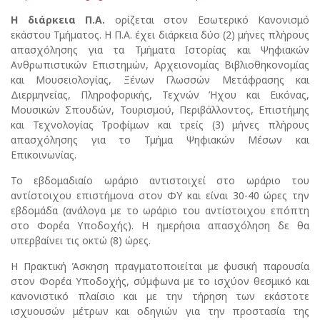
Η διάρκεια Π.Α.
ορίζεται στον Εσωτερικό Κανονισμό
εκάστου Τμήματος. Η Π.Α. έχει διάρκεια δύο (2) μήνες πλήρους
απασχόλησης για τα Τμήματα Ιστορίας και Ψηφιακών
Ανθρωπιστικών Επιστημών, Αρχειονομίας Βιβλιοθηκονομίας
και Μουσειολογίας, Ξένων Γλωσσών Μετάφρασης και
Διερμηνείας, Πληροφορικής, Τεχνών Ήχου και Εικόνας,
Μουσικών Σπουδών, Τουρισμού, Περιβάλλοντος, Επιστήμης
και Τεχνολογίας Τροφίμων και τρείς (3) μήνες πλήρους
απασχόλησης για το Τμήμα Ψηφιακών Μέσων και
Επικοινωνίας.
Το εβδομαδιαίο ωράριο αντιστοιχεί στο ωράριο του
αντίστοιχου επιστήμονα στον ΦΥ και είναι 30-40 ώρες την
εβδομάδα (ανάλογα με το ωράριο του αντίστοιχου επόπτη
στο Φορέα Υποδοχής). Η ημερήσια απασχόληση δε θα
υπερβαίνει τις οκτώ (8) ώρες.
Η Πρακτική Άσκηση πραγματοποιείται με φυσική παρουσία
στον Φορέα Υποδοχής, σύμφωνα με το ισχύον θεσμικό και
κανονιστικό πλαίσιο και με την τήρηση των εκάστοτε
ισχυουσών μέτρων και οδηγιών για την προστασία της