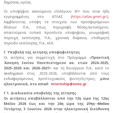
δημόσιας υγείας.
Οι υποψήφιοι ασκούμενοι επιλέγουν ΦΥ που είναι ήδη
εγγεγραμμένος στο ΑΤΛΑΣ (
https://atlas.grnet.gr/
),
λαμβάνοντας υπόψη τα στοιχεία των προσφερόμενων
θέσεων Π.Α., όπως: περιγραφή θέσης/αντικείμενο,
απαιτούμενα τυπικά προσόντα υποψηφίου, γεωγραφική
περιοχή εκπόνησης Π.Α., χρονική διάρκεια, επιθυμητή
περίοδο εκπόνησης Π.Α., κλπ.
Γ. Υποβολή της αίτησης υποψηφιότητας
Οι αιτήσεις για συμμετοχή στο Πρόγραμμα «
Πρακτική
Άσκηση Ιονίου Πανεπιστημίου ακ. ετών 2024-
2025,
2025-2026 και 2026-2027
» και τη διενέργεια Π.Α., κατά το
ακαδημαϊκό έτος 2025-2026, υποβάλλονται από τους
ενδιαφερόμενους προπτυχιακούς φοιτητές/τριες,
μόνο
ηλεκτρονικά, στο email:
internship@ionio.gr
.
Γ.1. Διαδικασία υποβολής της αίτησης
Οι αιτήσεις υποβάλλονται από την 12η ώρα της 12ης
Μαΐου 2026 έως και την 24η ώρα της
27ης Μαΐου
Τετάρτης 3 Ιουνίου 2026 στην ηλεκτρονική διεύθυνση