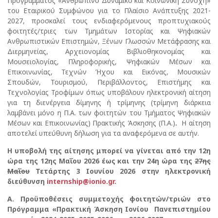
Προγράμματος «Ανθρώπινο Δυναμικό και Κοινωνική Συνοχή»
του Εταιρικού Συμφώνου για το Πλαίσιο Ανάπτυξης 2021-
2027, προσκαλεί τους ενδιαφερόμενους προπτυχιακούς
φοιτητές/τριες των Τμημάτων Ιστορίας και Ψηφιακών
Ανθρωπιστικών Επιστημών, Ξένων Γλωσσών Μετάφρασης και
Διερμηνείας, Αρχειονομίας Βιβλιοθηκονομίας και
Μουσειολογίας, Πληροφορικής, Ψηφιακών Μέσων και
Επικοινωνίας, Τεχνών Ήχου και Εικόνας, Μουσικών
Σπουδών, Τουρισμού, Περιβάλλοντος, Επιστήμης και
Τεχνολογίας Τροφίμων όπως υποβάλουν ηλεκτρονική αίτηση
για τη διενέργεια δίμηνης ή τρίμηνης (τρίμηνη διάρκεια
λαμβάνει μόνο η Π.Α. των φοιτητών του Τμήματος Ψηφιακών
Μέσων και Επικοινωνίας) Πρακτικής Άσκησης (Π.Α.)
.
Η αίτηση
αποτελεί υπεύθυνη δήλωση για τα αναφερόμενα σε αυτήν.
Η υποβολή της αίτησης μπορεί να γίνεται από την 12η
ώρα της 12ης Μαΐου 2026 έως και την 24η ώρα της
27ης
Μαΐου
Τετάρτης 3 Ιουνίου 2026 στην ηλεκτρονική
διεύθυνση
internship@ionio.gr
.
Α. Προϋποθέσεις συμμετοχής φοιτητών/τριών στο
Πρόγραμμα «Πρακτική Άσκηση Ιονίου
Πανεπιστημίου