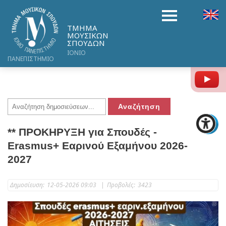
ΤΜΗΜΑ
ΜΟΥΣΙΚΩΝ
ΣΠΟΥΔΩΝ
ΙΟΝΙΟ
ΠΑΝΕΠΙΣΤΗΜΙΟ
Y
** ΠΡΟΚΗΡΥΞΗ για Σπουδές -
Erasmus+ Εαρινού Εξαμήνου 2026-
2027
Δημοσίευση:
12-05-2026 09:03
|
Προβολές:
3423