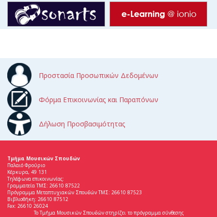
Προστασία Προσωπικών Δεδομένων
Φόρμα Επικοινωνίας και Παραπόνων
Δήλωση Προσβασιμότητας
Τμήμα Μουσικών Σπουδών
Παλαιό Φρούριο
Κέρκυρα, 49 131
Τηλέφωνα επικοινωνίας:
Γραμματεία ΤΜΣ: 26610 87522
Πρόγραμμα Μεταπτυχιακών Σπουδών ΤΜΣ: 26610 87523
Βιβλιοθήκη: 26610 87512
Fax: 26610 26024
Το Τμήμα Μουσικών Σπουδών στηρίζει το πρόγραμμα σύνθεσης