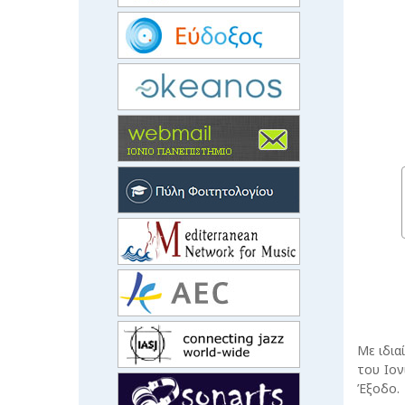
Με ιδια
του Ιο
Έξοδο.