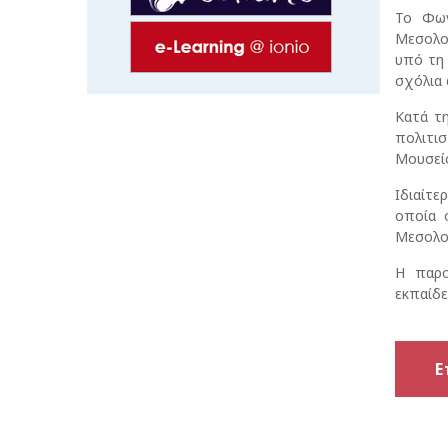
Το Φων
Μεσολογ
υπό τη
σχόλια 
Κατά τη
πολιτι
Μουσείο
Ιδιαίτε
οποία 
Μεσολογ
Η παρο
εκπαίδε
Ε