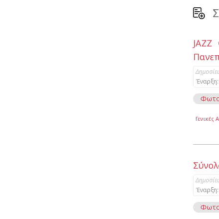
Σ
JAZZ 
Πανεπ
Δημοσίε
Έναρξη:
Φωτο
Γενικές 
Σύνολ
Δημοσίε
Έναρξη:
Φωτο