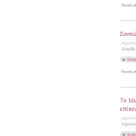
Γενικές 
Συναυ
Δημοσίε
Έναρξη:
Συνη
Γενικές 
Το Ιό
επίκε
Δημοσίε
Σημαντι
Συνη