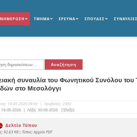
ΕΝΗΜΕΡΩΣΗ
ΤΜΗΜΑ
ΕΡΕΥΝΑ
ΣΠΟΥΔΕΣ
ΣΥΝΑΥΛΙΕ
ειακή συναυλία του Φωνητικού Συνόλου του
δών στο Μεσολόγγι
υση:
18-05-2026 09:33
|
Προβολές:
2392
18-05-2026
|
Λήξη:
30-06-2026
[Έληξε]
Δελτίο Τύπου
: 92.63 KB :: Τύπος: Αρχείο PDF