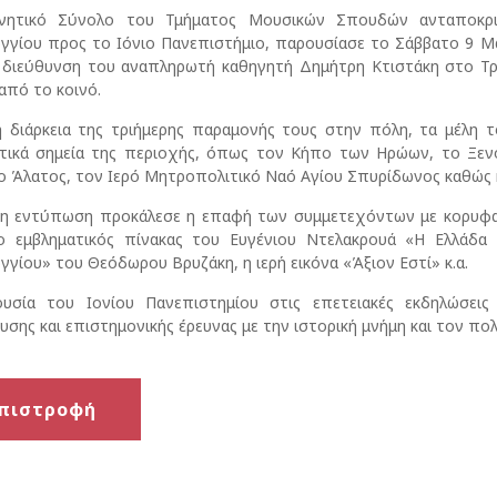
ητικό Σύνολο του Τμήματος Μουσικών Σπουδών ανταποκρι
γίου προς το Ιόνιο Πανεπιστήμιο, παρουσίασε το Σάββατο 9 Μ
 διεύθυνση του αναπληρωτή καθηγητή Δημήτρη Κτιστάκη στο Τρ
από το κοινό.
 διάρκεια της τριήμερης παραμονής τους στην πόλη, τα μέλη τ
στικά σημεία της περιοχής, όπως τον Κήπο των Ηρώων, το Ξεν
 Άλατος, τον Ιερό Μητροπολιτικό Ναό Αγίου Σπυρίδωνος καθώς κ
ρη εντύπωση προκάλεσε η επαφή των συμμετεχόντων με κορυφαία
ο εμβληματικός πίνακας του Ευγένιου Ντελακρουά «Η Ελλάδα
γίου» του Θεόδωρου Βρυζάκη, η ιερή εικόνα «Άξιον Εστί» κ.α.
υσία του Ιονίου Πανεπιστημίου στις επετειακές εκδηλώσεις
υσης και επιστημονικής έρευνας με την ιστορική μνήμη και τον πολ
πιστροφή