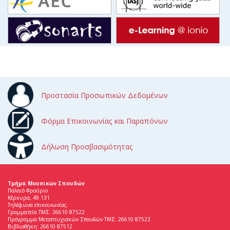
Προστασία Προσωπικών Δεδομένων
Φόρμα Επικοινωνίας και Παραπόνων
Δήλωση Προσβασιμότητας
Τμήμα Μουσικών Σπουδών
Παλαιό Φρούριο
Κέρκυρα, 49 131
Τηλέφωνα επικοινωνίας:
Γραμματεία ΤΜΣ: 26610 87522
Πρόγραμμα Μεταπτυχιακών Σπουδών ΤΜΣ: 26610 87523
Βιβλιοθήκη: 26610 87512