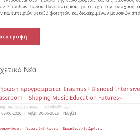
ών Σπουδών Ιονίου Πανεπιστημίου, με στόχο την ενίσχυση της
 και εμπειριών μεταξύ φοιτητών και διακεκριμένων μουσικών από
πιστροφή
χετικά Νέα
ήρωση προγραμματος Erasmus+ Blended Intensive P
lassroom – Shaping Music Education Futures»
υση:
08-06-2026 08:42
|
Προβολές:
320
08-06-2026
|
Λήξη:
30-06-2026
[Έληξε]
Ανακοινώσεις
Γενικές Εκδηλώσεις
Εκπαιδευτικές Δράσεις