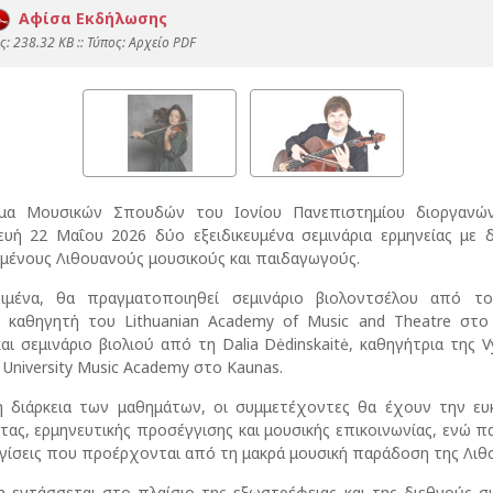
Αφίσα Εκδήλωσης
: 238.32 KB :: Τύπος: Αρχείο PDF
μα Μουσικών Σπουδών του Ιονίου Πανεπιστημίου διοργανών
υή 22 Μαΐου 2026 δύο εξειδικευμένα σεμινάρια ερμηνείας με 
μένους Λιθουανούς μουσικούς και παιδαγωγούς.
ριμένα, θα πραγματοποιηθεί σεμινάριο βιολοντσέλου από το
, καθηγητή του Lithuanian Academy of Music and Theatre στο V
αι σεμινάριο βιολιού από τη Dalia Dėdinskaitė, καθηγήτρια της V
University Music Academy στο Kaunas.
η διάρκεια των μαθημάτων, οι συμμετέχοντες θα έχουν την ευ
τας, ερμηνευτικής προσέγγισης και μουσικής επικοινωνίας, ενώ 
ίσεις που προέρχονται από τη μακρά μουσική παράδοση της Λιθο
 εντάσσεται στο πλαίσιο της εξωστρέφειας και της διεθνούς σ