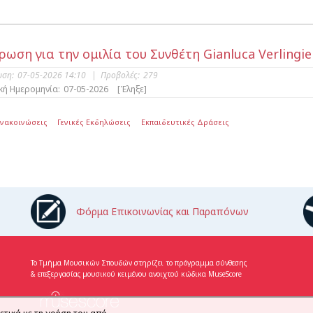
ρωση για την ομιλία του Συνθέτη Gianluca Verlingie
υση:
07-05-2026 14:10
|
Προβολές:
279
κή Ημερομηνία:
07-05-2026
[Έληξε]
Ανακοινώσεις
Γενικές Εκδηλώσεις
Εκπαιδευτικές Δράσεις
Φόρμα Επικοινωνίας και Παραπόνων
Το Τμήμα Μουσικών Σπουδών στηρίζει το πρόγραμμα σύνθεσης
& επεξεργασίας μουσικού κειμένου ανοιχτού κώδικα MuseScore