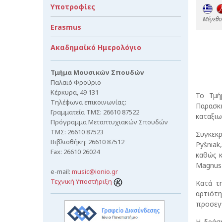
Υποτροφίες
Mέγεθος
Erasmus
Ακαδημαϊκό Ημερολόγιο
Τμήμα Μουσικών Σπουδών
Παλαιό Φρούριο
Κέρκυρα, 49 131
Το Τμή
Τηλέφωνα επικοινωνίας:
Παρασκε
Γραμματεία ΤΜΣ: 26610 87522
καταξιω
Πρόγραμμα Μεταπτυχιακών Σπουδών
ΤΜΣ: 26610 87523
Συγκεκ
Βιβλιοθήκη: 26610 87512
Pyšniak
Fax: 26610 26024
καθώς κ
Magnus 
e-mail:
music@ionio.gr
Τεχνική Υποστήριξη
Κατά τ
αρτιότη
προσεγγ
Η δράση