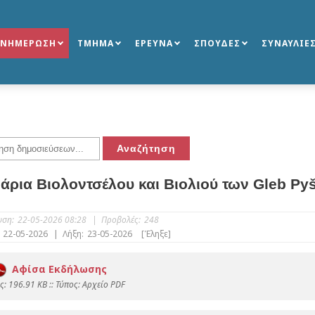
ΕΝΗΜΕΡΩΣΗ
ΤΜΗΜΑ
ΕΡΕΥΝΑ
ΣΠΟΥΔΕΣ
ΣΥΝΑΥΛΙΕ
άρια Βιολοντσέλου και Βιολιού των Gleb Pyš
υση:
22-05-2026 08:28
|
Προβολές:
248
22-05-2026
|
Λήξη:
23-05-2026
[Έληξε]
Αφίσα Εκδήλωσης
: 196.91 KB :: Τύπος: Αρχείο PDF