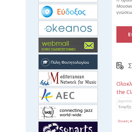
Μουσικ
γνώσεων
Ε
Σ
Ολοκλ
the C
Δημοσίε
Έναρξη:
Γενικές 