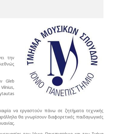
ει την
διεθνώς
ν Gleb
ilnius,
ytautas
καιρία να εργαστούν πάνω σε ζητήματα τεχνικής
παράλληλα θα γνωρίσουν διαφορετικές παιδαγωγικές
υανίας.
υνεργασίας του Ιόνιο Πανεπιστήμιο και του Τμήμα