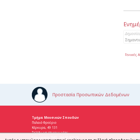
Ενημέ
Δημοσίε
Σημαντι
Γενικές 
Προστασία Προσωπικών Δεδομένων
Τμήμα Μουσικών Σπουδών
Παλαιό Φρούριο
Κέρκυρα, 49 131
Τηλέφωνα επικοινωνίας:
Γραμματεία ΤΜΣ: 26610 87522