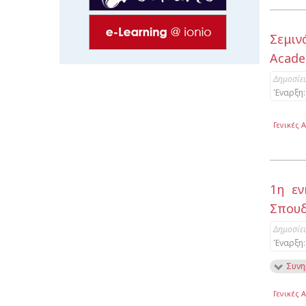
Σεμιν
Acade
Δημοσίε
Έναρξη:
Γενικές 
1η ε
Σπουδ
Δημοσίε
Έναρξη:
Συνη
Γενικές 