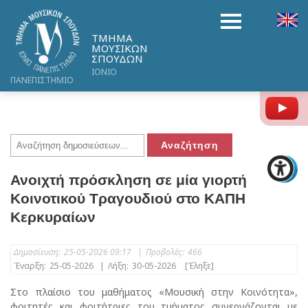
ΤΜΗΜΑ
ΜΟΥΣΙΚΩΝ
ΣΠΟΥΔΩΝ
ΙΟΝΙΟ
ΠΑΝΕΠΙΣΤΗΜΙΟ
Y
Ανοιχτή πρόσκληση σε μία γιορτή
Κοινοτικού Τραγουδιού στο ΚΑΠΗ
Κερκυραίων
Δημοσίευση:
25-05-2026 09:17
|
Προβολές:
466
Έναρξη:
25-05-2026
|
Λήξη:
30-05-2026
[Έληξε]
Στο πλαίσιο του μαθήματος «Μουσική στην Κοινότητα»,
φοιτητές και φοιτήτριες του τμήματος συνεργάζονται με