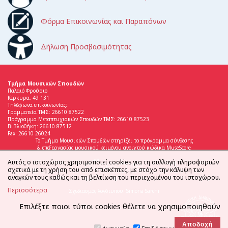
Φόρμα Επικοινωνίας και Παραπόνων
Δήλωση Προσβασιμότητας
Τμήμα Μουσικών Σπουδών
Παλαιό Φρούριο
Κέρκυρα, 49 131
Τηλέφωνα επικοινωνίας:
Γραμματεία ΤΜΣ: 26610 87522
Πρόγραμμα Μεταπτυχιακών Σπουδών ΤΜΣ: 26610 87523
Βιβλιοθήκη: 26610 87512
Fax: 26610 26024
Το Τμήμα Μουσικών Σπουδών στηρίζει το πρόγραμμα σύνθεσης
& επεξεργασίας μουσικού κειμένου ανοιχτού κώδικα MuseScore
Αυτός ο ιστοχώρος χρησιμοποιεί cookies για τη συλλογή πληροφοριών
σχετικά με τη χρήση του από επισκέπτες, με στόχο την κάλυψη των
αναγκών τους καθώς και τη βελτίωση του περιεχομένου του ιστοχώρου.
Περισσότερα
Σχεδιασμός λογότυπου: Simona Sarchi
Επιλέξτε ποιοι τύποι cookies θέλετε να χρησιμοποιηθούν