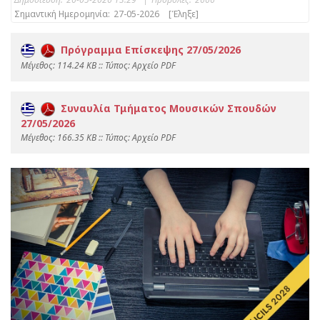
Σημαντική Ημερομηνία:
27-05-2026
[Έληξε]
Πρόγραμμα Επίσκεψης 27/05/2026
Mέγεθος: 114.24 KB :: Τύπος: Αρχείο PDF
Συναυλία Τμήματος Μουσικών Σπουδών
27/05/2026
Mέγεθος: 166.35 KB :: Τύπος: Αρχείο PDF