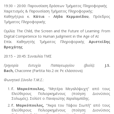
19:30 – 20:00: Παρουσίαση δράσεων Τμήματος Πληροφορικής
Χαιρετισμός & Παρουσίαση Τμήματος Πληροφορικής:
Καθηγήτρια κ.
Κάτια - Λήδα Κερμανίδου
, Πρόεδρος
Τμήματος Πληροφορικής
Ομιλία: The Child, the Screen and the Future of Learning: From
Digital Competence to Human Judgment in the Age of AI
Επίκ. Καθηγητής Τμήματος Πληροφορικής
Αριστείδης
Βραχάτης
20:15 – 20:45: Συναυλία ΤΜΣ
Γρηγορία Ευτυχία Παπαγεωργίου (βιολί):
J
.
S
.
Bach
,
Chaconne (Partita No.2 σε Ρε ελάσσονα)
Φωνητικό Σύνολο Τ.Μ.Σ.
:
Γ. Μαρκόπουλος
,
“Μητέρα Μεγαλόψυχη” από τους
Ελεύθερους Πολιορκημένους (ποίηση: Διονύσιος
Σολωμός). Σολίστ ο
Παναγιώτης Χαραλαμπίδης.
Γ. Μαρκόπουλος
,
“Άκρα του Τάφου Σιωπή” από τους
Ελεύθερους Πολιορκημένους (ποίηση: Διονύσιος