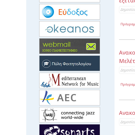
εξέτα
Δημοσίε
Πρόγραμ
Ανακο
Μελέτ
Δημοσίε
Πρόγραμ
Ανακο
Δημοσίε