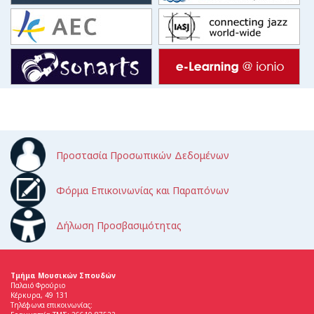
Προστασία Προσωπικών Δεδομένων
Φόρμα Επικοινωνίας και Παραπόνων
Δήλωση Προσβασιμότητας
Τμήμα Μουσικών Σπουδών
Παλαιό Φρούριο
Κέρκυρα, 49 131
Τηλέφωνα επικοινωνίας: