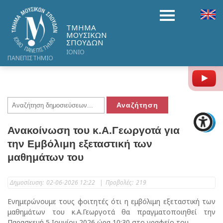
ΤΜΗΜΑ
ΜΟΥΣΙΚΩΝ
ΣΠΟΥΔΩΝ
ΙΟΝΙΟ
ΠΑΝΕΠΙΣΤΗΜΙΟ
Y
Ανακοίνωση του κ.Α.Γεωργοτά για
την Εμβόλιμη εξεταστική των
μαθημάτων του
Δημοσίευση:
02-06-2026 12:22
|
Προβολές:
219
Ενημερώνουμε τους φοιτητές ότι η εμβόλιμη εξεταστική των
μαθημάτων του κ.Α.Γεωργοτά θα πραγματοποιηθεί την
Παρασκευή 5 Ιουνίου 2026 ώρα 10:30 στο γραφείο του.