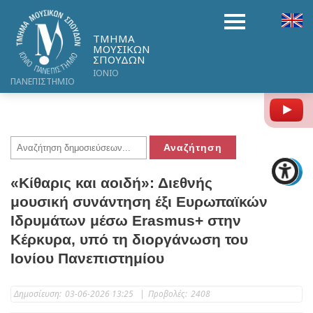
ΤΜΗΜΑ
ΜΟΥΣΙΚΩΝ
ΣΠΟΥΔΩΝ
ΙΟΝΙΟ
ΠΑΝΕΠΙΣΤΗΜΙΟ
Y
«Κίθαρις και αοιδή»: Διεθνής
μουσική συνάντηση έξι Ευρωπαϊκών
Ιδρυμάτων μέσω Erasmus+ στην
Κέρκυρα, υπό τη διοργάνωση του
Ιονίου Πανεπιστημίου
Δημοσίευση:
03-06-2026 13:25
|
Προβολές:
2408