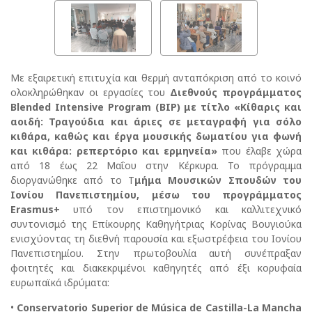
Με εξαιρετική επιτυχία και θερμή ανταπόκριση από το κοινό
ολοκληρώθηκαν οι εργασίες του
Διεθνούς προγράμματος
Blended Intensive Program (BIP) με τίτλο «Κίθαρις και
αοιδή: Τραγούδια και άριες σε μεταγραφή για σόλο
κιθάρα, καθώς και έργα μουσικής δωματίου για φωνή
και κιθάρα: ρεπερτόριο και ερμηνεία»
που έλαβε χώρα
από 18 έως 22 Μαΐου στην Κέρκυρα. Το πρόγραμμα
διοργανώθηκε από το Τ
μήμα Μουσικών Σπουδών του
Ιονίου Πανεπιστημίου, μέσω του προγράμματος
Erasmus+
υπό τον επιστημονικό και καλλιτεχνικό
συντονισμό της Επίκουρης Καθηγήτριας Κορίνας Βουγιούκα
ενισχύοντας τη διεθνή παρουσία και εξωστρέφεια του Ιονίου
Πανεπιστημίου. Στην πρωτοβουλία αυτή συνέπραξαν
φοιτητές και διακεκριμένοι καθηγητές από έξι κορυφαία
ευρωπαϊκά ιδρύματα:
•
Conservatorio Superior de Música de Castilla-La Mancha