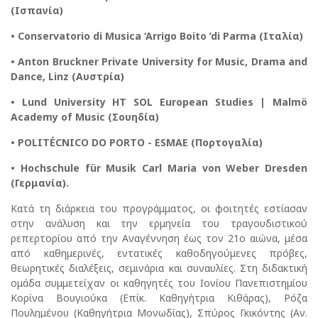
(Ισπανία)
• Conservatorio di Musica ‘Arrigo Boito ’di Parma (Ιταλία)
• Anton Bruckner Private University for Music, Drama and
Dance, Linz (Αυστρία)
• Lund University HT SOL European Studies | Malmö
Academy of Music (Σουηδία)
• POLITÉCNICO DO PORTO - ESMAE (Πορτογαλία)
• Hochschule für Musik Carl Maria von Weber Dresden
(Γερμανία).
Κατά τη διάρκεια του προγράμματος, οι φοιτητές εστίασαν
στην ανάλυση και την ερμηνεία του τραγουδιστικού
ρεπερτορίου από την Αναγέννηση έως τον 21ο αιώνα, μέσα
από καθημερινές, εντατικές καθοδηγούμενες πρόβες,
θεωρητικές διαλέξεις, σεμινάρια και συναυλίες. Στη διδακτική
ομάδα συμμετείχαν οι καθηγητές του Ιονίου Πανεπιστημίου
Κορίνα Βουγιούκα (Επίκ. Καθηγήτρια Κιθάρας), Ρόζα
Πουλημένου (Καθηγήτρια Μονωδίας), Σπύρος Γκικόντης (Αν.