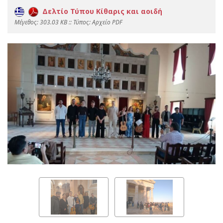
Δελτίο Τύπου Κίθαρις και αοιδή
Mέγεθος: 303.03 KB :: Τύπος: Αρχείο PDF