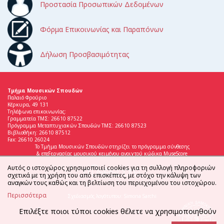
Προστασία Προσωπικών Δεδομένων
Φόρμα Επικοινωνίας και Παραπόνων
Δήλωση Προσβασιμότητας
Τμήμα Μουσικών Σπουδών
Παλαιό Φρούριο
Κέρκυρα, 49 131
Τηλέφωνα επικοινωνίας:
Γραμματεία ΤΜΣ: 26610 87522
Πρόγραμμα Μεταπτυχιακών Σπουδών ΤΜΣ: 26610 87523
Βιβλιοθήκη: 26610 87512
Fax: 26610 26024
Το Τμήμα Μουσικών Σπουδών στηρίζει το πρόγραμμα σύνθεσης
& επεξεργασίας μουσικού κειμένου ανοιχτού κώδικα MuseScore
Αυτός ο ιστοχώρος χρησιμοποιεί cookies για τη συλλογή πληροφοριών
σχετικά με τη χρήση του από επισκέπτες, με στόχο την κάλυψη των
αναγκών τους καθώς και τη βελτίωση του περιεχομένου του ιστοχώρου.
Περισσότερα
Σχεδιασμός λογότυπου: Simona Sarchi
Επιλέξτε ποιοι τύποι cookies θέλετε να χρησιμοποιηθούν