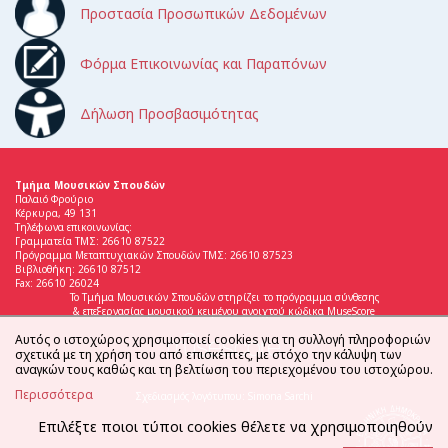
Προστασία Προσωπικών Δεδομένων
Φόρμα Επικοινωνίας και Παραπόνων
Δήλωση Προσβασιμότητας
Τμήμα Μουσικών Σπουδών
Παλαιό Φρούριο
Κέρκυρα, 49 131
Τηλέφωνα επικοινωνίας:
Γραμματεία ΤΜΣ: 26610 87522
Πρόγραμμα Μεταπτυχιακών Σπουδών ΤΜΣ: 26610 87523
Βιβλιοθήκη: 26610 87512
Fax: 26610 26024
Το Τμήμα Μουσικών Σπουδών στηρίζει το πρόγραμμα σύνθεσης
& επεξεργασίας μουσικού κειμένου ανοιχτού κώδικα MuseScore
Αυτός ο ιστοχώρος χρησιμοποιεί cookies για τη συλλογή πληροφοριών
σχετικά με τη χρήση του από επισκέπτες, με στόχο την κάλυψη των
αναγκών τους καθώς και τη βελτίωση του περιεχομένου του ιστοχώρου.
Περισσότερα
Σχεδιασμός λογότυπου: Simona Sarchi
Επιλέξτε ποιοι τύποι cookies θέλετε να χρησιμοποιηθούν