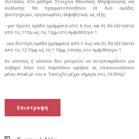
εξετάσεις στο μάθημα 'Στοιχεία Μουσικής Μορφολογίας και
Ανάλυσης' θα πραγματοποιηθούν σε δυο ομάδες
φοιτητ(ρι)ών, οργανωμένες αλφαβητικά, ως εξής:
- μια πρώτη ομάδα (γράμματα από Α έως και Κ) θα εξεταστεί
από τις 11πμ ως τις 12μμ στο Αμφιθέατρο 1
- μια δεύτερη ομάδα (γράμματα από Λ έως και Ω) θα εξεταστεί
από τις 12:10μμ ως τη 1:10μμ, επίσης στο Αμφιθέατρο 1
Αν κάποιες ή κάποιοι δεν μπορούν να ανταποκριθούν για
σοβαρό λόγο στα παραπάνω ωράρια, ας επικοινωνήσουν
μέσω email με τον κ. Τσούχλο μέχρι σήμερα στις 10:30πμ”
Επιστροφή