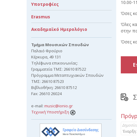
10.00-1
Υποτροφίες
Όσες κα
Erasmus
Όλες κα
Ακαδημαϊκό Ημερολόγιο
στην πα
Όσες κα
Τμήμα Μουσικών Σπουδών
Παλαιό Φρούριο
Κέρκυρα, 49 131
Τηλέφωνα επικοινωνίας:
Ε
Γραμματεία ΤΜΣ: 26610 87522
Πρόγραμμα Μεταπτυχιακών Σπουδών
ΤΜΣ: 26610 87523
Βιβλιοθήκη: 26610 87512
Fax: 26610 26024
Σ
e-mail:
music@ionio.gr
Τεχνική Υποστήριξη
Πρόγρ
Δημοσίε
Έναρξη: