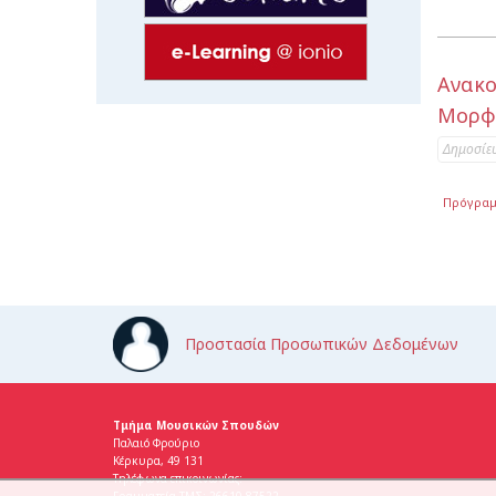
Ανακ
Μορφο
Δημοσίε
Πρόγραμ
Προστασία Προσωπικών Δεδομένων
Τμήμα Μουσικών Σπουδών
Παλαιό Φρούριο
Κέρκυρα, 49 131
Τηλέφωνα επικοινωνίας:
Γραμματεία ΤΜΣ: 26610 87522