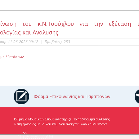
οίνωση του κ.Ν.Τσούχλου για την εξέταση 
λογίας και Ανάλυσης'
υση:
11-06-2026 09:12
|
Προβολές:
253
μα Εξετάσεων
Φόρμα Επικοινωνίας και Παραπόνων
Το Τμήμα Μουσικών Σπουδών στηρίζει το πρόγραμμα σύνθεσης
& επεξεργασίας μουσικού κειμένου ανοιχτού κώδικα MuseScore