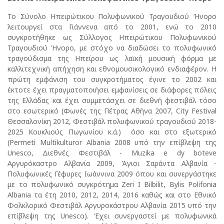
Το Σύνολο Ηπειρώτικου Πολυφωνικού Τραγουδιού Ήνορο
λειτουργεί στα Γιάννενα από το 2001, ενώ το 2010
συγκροτήθηκε ως Σύλλογος Ηπειρώτικου Πολυφωνικού
Τραγουδιού Ήνορο, με στόχο να διαδώσει το πολυφωνικό
τραγούδισμα της Ηπείρου ως λαϊκή μουσική φόρμα με
καλλιτεχνική απήχηση και εθνομουσικολογικό ενδιαφέρον. Η
πρώτη εμφάνιση του συγκροτήματος έγινε το 2002 και
έκτοτε έχει πραγματοποιήσει εμφανίσεις σε διάφορες πόλεις
της Ελλάδας και έχει συμμετάσχει σε διεθνή φεστιβάλ τόσο
στο εσωτερικό (Φωνές της Πέτρας Αθήνα 2007, City Festival
Θεσσαλονίκη 2012, Φεστιβάλ πολυφωνικού τραγουδιού 2018-
2025 Κουκλιούς Πωγωνίου κ.ά.) όσο και στο εξωτερικό
(Permeti Multikulturor Albania 2008 υπό την επίβλεψη της
Unesco, Διεθνές Φεστιβάλ - Muzika e dy boteve
Αργυρόκαστρο Αλβανία 2009, Άγιοι Σαράντα Αλβανία -
Πολυφωνικές Γέφυρες Ιωάννινα 2009 όπου και συνεργάστηκε
με το πολυφωνικό συγκρότημα Zeri I Bilbilit, Bylis Polifonia
Albania τα έτη 2010, 2012, 2014, 2016 καθώς και στο Εθνικό
Φολκλορικό Φεστιβάλ Αργυροκάστρου Αλβανία 2015 υπό την
επίβλεψη της Unesco). Έχει συνεργαστεί με πολυφωνικά