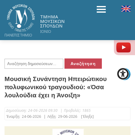
ΤΜΗΜΑ
ΜΟΥΣΙΚΩΝ
ΣΠΟΥΔΩΝ
ΙΟΝΙΟ
ΠΑΝΕΠΙΣΤΗΜΙΟ
Y
Μουσική Συνάντηση Ηπειρώτικου
πολυφωνικού τραγουδιού: «Όσα
λουλούδια έχει η Άνοιξη»
Δημοσίευση:
24-06-2026 09:30
|
Προβολές:
1865
Έναρξη:
24-06-2026
|
Λήξη:
29-06-2026
[Έληξε]