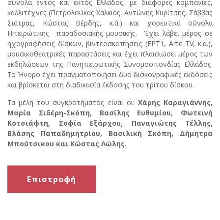
σύνολα εντός και εκτός Ελλάδος, με διάφορες κομπανίες,
καλλιτέχνες (Πετρολούκας Χαλκιάς, Αντώνης Κυρίτσης, Σάββας
Σιάτρας, Κώστας Βέρδης, κ.ά.) και χορευτικά σύνολα
Ηπειρώτικης παραδοσιακής μουσικής. Έχει λάβει μέρος σε
ηχογραφήσεις δίσκων, βιντεοσκοπήσεις (ΕΡΤ1, Arte TV, κ.α.),
μουσικοθεατρικές παραστάσεις και έχει πλαισιώσει μέρος των
εκδηλώσεων της Πανηπειρωτικής Συνομοσπονδίας Ελλάδος.
Το Ήνορο έχει πραγματοποιήσει δυο δισκογραφικές εκδόσεις
και βρίσκεται στη διαδικασία έκδοσης του τρίτου δίσκου.
Τα μέλη του συγκροτήματος είναι οι:
Χάρης Καραγιάννης,
Μαρία Σιδέρη-Σκόπη, Βασίλης Ευθυμίου, Φωτεινή
Κοτσιάφτη, Σοφία Εξάρχου, Παναγιώτης Τέλλης,
Βλάσης Παπαδημητρίου, Βασιλική Σκόπη, Δήμητρα
Μπούτσικου και Κώστας Λώλης.
Επιστροφή