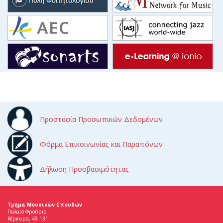
Προστασία Προσωπικών Δεδομένων
Φόρμα Επικοινωνίας και Παραπόνων
Δήλωση Προσβασιμότητας
Τμήμα Μουσικών Σπουδών
Παλαιό Φρούριο
Κέρκυρα, 49 131