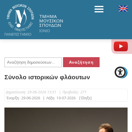
ΤΜΗΜΑ
ΜΟΥΣΙΚΩΝ
ΣΠΟΥΔΩΝ
ΙΟΝΙΟ
ΠΑΝΕΠΙΣΤΗΜΙΟ
Y
Σύνολο ιστορικών φλάουτων
Δημοσίευση:
29-06-2026 13:51
|
Προβολές:
271
Έναρξη:
29-06-2026
|
Λήξη:
10-07-2026
[Έληξε]