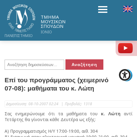
ΤΜΗΜΑ
ΜΟΥΣΙΚΩΝ
ΣΠΟΥΔΩΝ
ΙΟΝΙΟ
ΠΑΝΕΠΙΣΤΗΜΙΟ
Y
Επί του προγράμματος (χειμερινό
07-08): μαθήματα του κ. Λώτη
Δημοσίευση:
08-10-2007 02:24
|
Προβολές:
1318
Σας ενημερώνουμε ότι τα μαθήματα του
κ. Λώτη
αντί
Τετάρτης θα γίνονται κάθε Δευτέρα ως εξής:
Α) Προγραμματισμός Η/Υ 17:00-19:00, αιθ. 304
Β) Εισαγωγή στην ηλεκτρονική μουσική 19:00-21:00, αιθ. 304