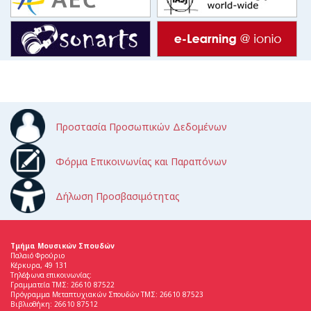
Προστασία Προσωπικών Δεδομένων
Φόρμα Επικοινωνίας και Παραπόνων
Δήλωση Προσβασιμότητας
Τμήμα Μουσικών Σπουδών
Παλαιό Φρούριο
Κέρκυρα, 49 131
Τηλέφωνα επικοινωνίας:
Γραμματεία ΤΜΣ: 26610 87522
Πρόγραμμα Μεταπτυχιακών Σπουδών ΤΜΣ: 26610 87523
Βιβλιοθήκη: 26610 87512