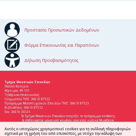
Προστασία Προσωπικών Δεδομένων
Φόρμα Επικοινωνίας και Παραπόνων
Δήλωση Προσβασιμότητας
Τμήμα Μουσικών Σπουδών
Παλαιό Φρούριο
Κέρκυρα, 49 131
Τηλέφωνα επικοινωνίας:
Γραμματεία ΤΜΣ: 26610 87522
Πρόγραμμα Μεταπτυχιακών Σπουδών ΤΜΣ: 26610 87523
Βιβλιοθήκη: 26610 87512
Fax: 26610 26024
Το Τμήμα Μουσικών Σπουδών στηρίζει το πρόγραμμα σύνθεσης
& επεξεργασίας μουσικού κειμένου ανοιχτού κώδικα MuseScore
Αυτός ο ιστοχώρος χρησιμοποιεί cookies για τη συλλογή πληροφοριών
σχετικά με τη χρήση του από επισκέπτες, με στόχο την κάλυψη των