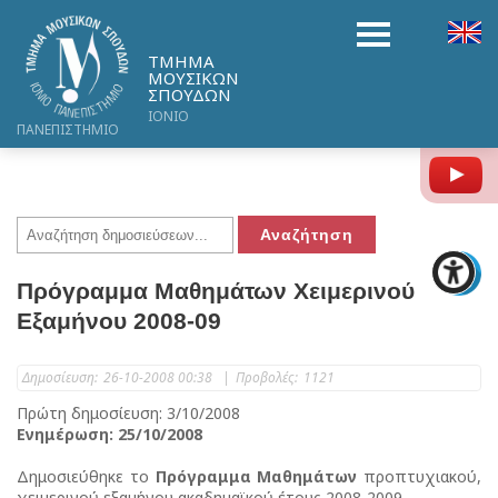
ΤΜΗΜΑ
ΜΟΥΣΙΚΩΝ
ΣΠΟΥΔΩΝ
ΙΟΝΙΟ
ΠΑΝΕΠΙΣΤΗΜΙΟ
Y
Πρόγραμμα Μαθημάτων Χειμερινού
Εξαμήνου 2008-09
Δημοσίευση:
26-10-2008 00:38
|
Προβολές:
1121
Πρώτη δημοσίευση: 3/10/2008
Ενημέρωση: 25/10/2008
Δημοσιεύθηκε το
Πρόγραμμα Μαθημάτων
προπτυχιακού,
χειμερινού εξαμήνου ακαδημαϊκού έτους 2008-2009.