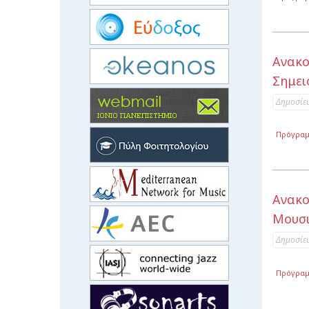
Ανακ
Σημει
Δημοσίε
Πρόγρα
Ανακο
Μουσι
Δημοσίε
Πρόγρα